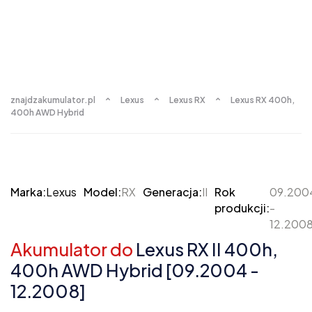
znajdzakumulator.pl
Lexus
Lexus RX
Lexus RX 400h,
400h AWD Hybrid
Marka:
Lexus
Model:
RX
Generacja:
II
Rok
09.200
produkcji:
-
12.200
Akumulator do
Lexus RX II 400h,
400h AWD Hybrid [09.2004 -
12.2008]