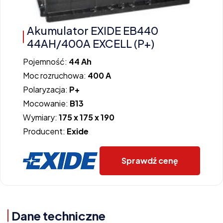
Akumulator EXIDE EB440
44AH/400A EXCELL (P+)
Pojemność:
44 Ah
Moc rozruchowa:
400 A
Polaryzacja:
P+
Mocowanie:
B13
Wymiary:
175 x 175 x 190
Producent:
Exide
Sprawdź cenę
Dane techniczne