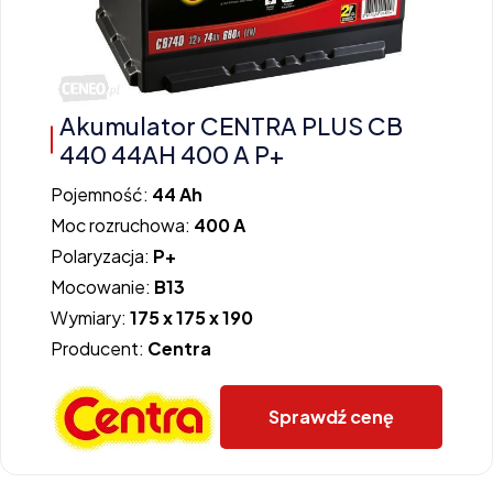
Akumulator CENTRA PLUS CB
440 44AH 400 A P+
Pojemność:
44 Ah
Moc rozruchowa:
400 A
Polaryzacja:
P+
Mocowanie:
B13
Wymiary:
175 x 175 x 190
Producent:
Centra
Sprawdź cenę