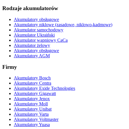
Rodzaje akumulatorów
Akumulatory obsługowe
Akumulatory niklowe (zasadowe, niklowo-kadmowe)
Akumulator samochodowy
Akumulator Ukraiński
Akumulator wapniowy CaCa
Akumulator żelowy
Akumulatory obsługowe
Akumulatory AGM
Firmy
Akumulatory Bosch
Akumulatory Centra
Akumulatory Exide Technologies
Akumulatory Gigawatt
Akumulatory Jenox
Akumulatory Moll
Akumulatory Unibat
Akumulatory Varta
Akumulatory Voltmaster
Akumulatory Yuasa