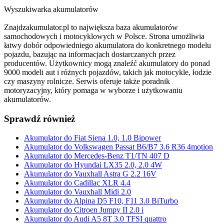
Wyszukiwarka akumulatorów
Znajdzakumulator.pl to największa baza akumulatorów
samochodowych i motocyklowych w Polsce. Strona umożliwia
łatwy dobór odpowiedniego akumulatora do konkretnego modelu
pojazdu, bazując na informacjach dostarczanych przez
producentów. Użytkownicy mogą znaleźć akumulatory do ponad
9000 modeli aut i różnych pojazdów, takich jak motocykle, łodzie
czy maszyny rolnicze. Serwis oferuje także poradnik
motoryzacyjny, który pomaga w wyborze i użytkowaniu
akumulatorów.
Sprawdź również
Akumulator do Fiat Siena 1.0, 1.0 Bipower
Akumulator do Volkswagen Passat B6/B7 3.6 R36 4motion
Akumulator do Mercedes-Benz T1/TN 407 D
Akumulator do Hyundai LX35 2.0, 2.0 4W
Akumulator do Vauxhall Astra G 2.2 16V
Akumulator do Cadillac XLR 4.4
Akumulator do Vauxhall Midi 2.0
Akumulator do Alpina D5 F10, F11 3.0 BiTurbo
Akumulator do Citroen Jumpy II 2.0 i
Akumulator do Audi A5 8T 3.0 TFSI quattro