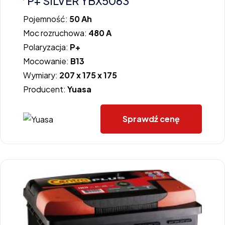
P+ SILVER YBX5063
Pojemność:
50 Ah
Moc rozruchowa:
480 A
Polaryzacja:
P+
Mocowanie:
B13
Wymiary:
207 x 175 x 175
Producent:
Yuasa
Sprawdź cenę