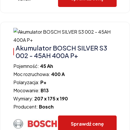
Akumulator BOSCH SILVER S3
002 - 45AH 400A P+
Pojemność:
45 Ah
Moc rozruchowa:
400 A
Polaryzacja:
P+
Mocowanie:
B13
Wymiary:
207 x 175 x 190
Producent:
Bosch
Sprawdź cenę