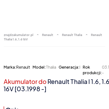
znajdzakumulator.pl
Renault
Renault Thalia
Renault
Thalia 1.6, 1.6 16V
Marka:
Renault
Model:
Thalia
Generacja:
I
Rok
03.
produkcji:
-
Akumulator do
Renault Thalia I 1.6, 1.
16V [03.1998 -]