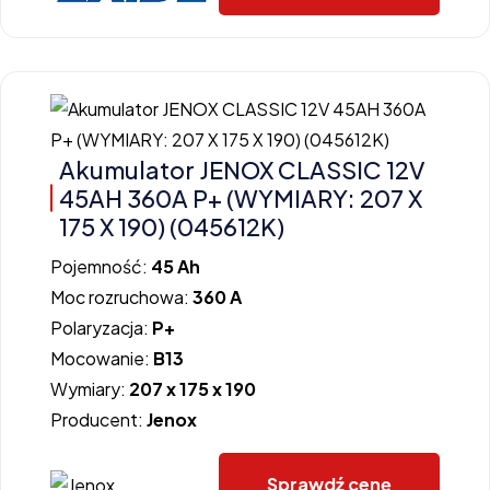
Akumulator JENOX CLASSIC 12V
45AH 360A P+ (WYMIARY: 207 X
175 X 190) (045612K)
Pojemność:
45 Ah
Moc rozruchowa:
360 A
Polaryzacja:
P+
Mocowanie:
B13
Wymiary:
207 x 175 x 190
Producent:
Jenox
Sprawdź cenę