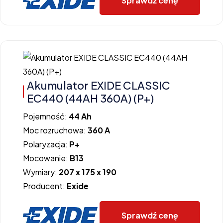
Sprawdź cenę
Akumulator EXIDE CLASSIC
EC440 (44AH 360A) (P+)
Pojemność:
44 Ah
Moc rozruchowa:
360 A
Polaryzacja:
P+
Mocowanie:
B13
Wymiary:
207 x 175 x 190
Producent:
Exide
Sprawdź cenę