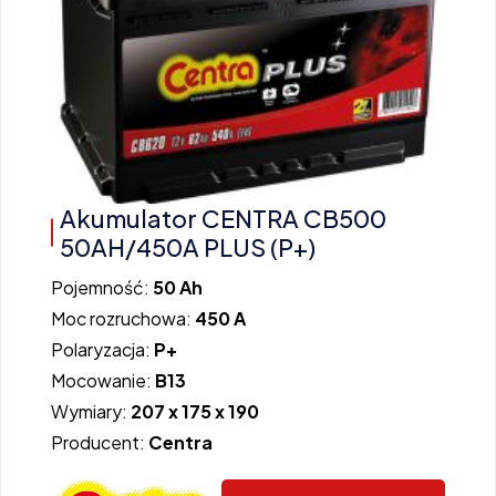
Akumulator CENTRA CB500
50AH/450A PLUS (P+)
Pojemność:
50 Ah
Moc rozruchowa:
450 A
Polaryzacja:
P+
Mocowanie:
B13
Wymiary:
207 x 175 x 190
Producent:
Centra