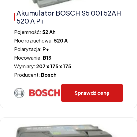
Akumulator BOSCH S5 001 52AH
520 A P+
Pojemność:
52 Ah
Moc rozruchowa:
520 A
Polaryzacja:
P+
Mocowanie:
B13
Wymiary:
207 x 175 x 175
Producent:
Bosch
Sprawdź cenę