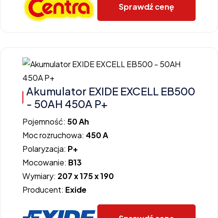
Sprawdź cenę
Akumulator EXIDE EXCELL EB500
- 50AH 450A P+
Pojemność:
50 Ah
Moc rozruchowa:
450 A
Polaryzacja:
P+
Mocowanie:
B13
Wymiary:
207 x 175 x 190
Producent:
Exide