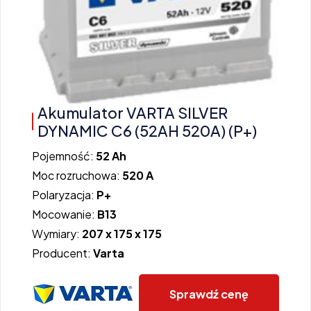
Akumulator VARTA SILVER
DYNAMIC C6 (52AH 520A) (P+)
Pojemność:
52 Ah
Moc rozruchowa:
520 A
Polaryzacja:
P+
Mocowanie:
B13
Wymiary:
207 x 175 x 175
Producent:
Varta
Sprawdź cenę