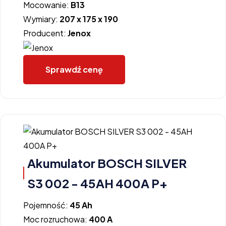
Mocowanie:
B13
Wymiary:
207 x 175 x 190
Producent:
Jenox
Sprawdź cenę
Akumulator BOSCH SILVER
S3 002 - 45AH 400A P+
Pojemność:
45 Ah
Moc rozruchowa:
400 A