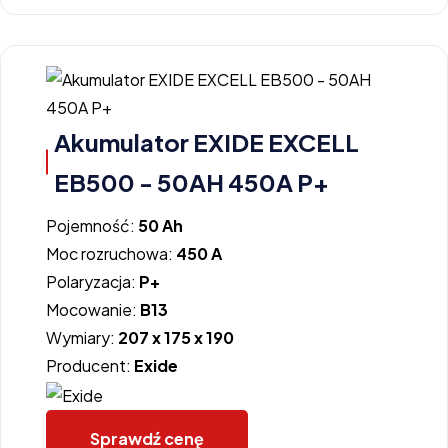
Akumulator EXIDE EXCELL
EB500 - 50AH 450A P+
Pojemność:
50 Ah
Moc rozruchowa:
450 A
Polaryzacja:
P+
Mocowanie:
B13
Wymiary:
207 x 175 x 190
Producent:
Exide
Sprawdź cenę