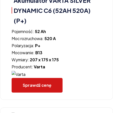
Akumulator VARTA SILVER
DYNAMIC C6 (52AH 520A)
(P+)
Pojemność:
52 Ah
Moc rozruchowa:
520 A
Polaryzacja:
P+
Mocowanie:
B13
Wymiary:
207 x 175 x 175
Producent:
Varta
Sprawdź cenę