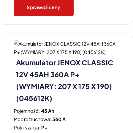
Sprawdź cenę
Akumulator JENOX CLASSIC
12V 45AH 360A P+
(WYMIARY: 207 X 175 X 190)
(045612K)
Pojemność:
45 Ah
Moc rozruchowa:
360 A
Polaryzacja:
P+