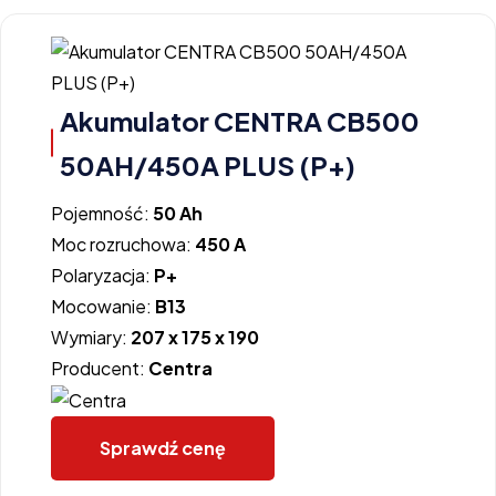
Akumulator CENTRA CB500
50AH/450A PLUS (P+)
Pojemność:
50 Ah
Moc rozruchowa:
450 A
Polaryzacja:
P+
Mocowanie:
B13
Wymiary:
207 x 175 x 190
Producent:
Centra
Sprawdź cenę