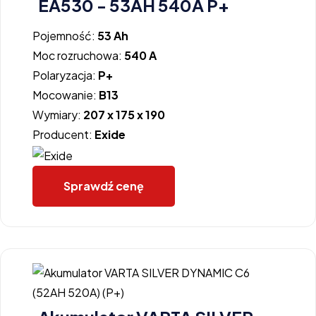
EA530 - 53AH 540A P+
Pojemność:
53 Ah
Moc rozruchowa:
540 A
Polaryzacja:
P+
Mocowanie:
B13
Wymiary:
207 x 175 x 190
Producent:
Exide
Sprawdź cenę