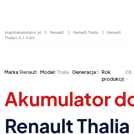
znajdzakumulator.pl
Renault
Renault Thalia
Renault
Thalia 1.4, 1.4 16V
Marka:
Renault
Model:
Thalia
Generacja:
I
Rok
08
produkcji:
-
Akumulator d
Renault Thalia 