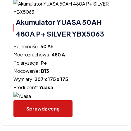
Akumulator YUASA 50AH
480A P+ SILVER YBX5063
Pojemność:
50 Ah
Moc rozruchowa:
480 A
Polaryzacja:
P+
Mocowanie:
B13
Wymiary:
207 x 175 x 175
Producent:
Yuasa
Sprawdź cenę