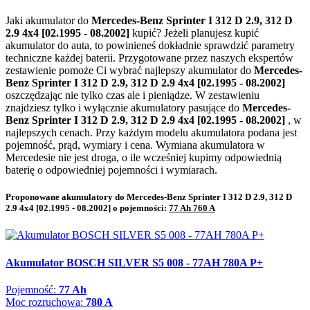
Jaki akumulator do
Mercedes-Benz Sprinter I 312 D 2.9, 312 D
2.9 4x4 [02.1995 - 08.2002]
kupić? Jeżeli planujesz kupić
akumulator do auta, to powinieneś dokładnie sprawdzić parametry
techniczne każdej baterii. Przygotowane przez naszych ekspertów
zestawienie pomoże Ci wybrać najlepszy akumulator do
Mercedes-
Benz Sprinter I 312 D 2.9, 312 D 2.9 4x4 [02.1995 - 08.2002]
oszczędzając nie tylko czas ale i pieniądze. W zestawieniu
znajdziesz tylko i wyłącznie akumulatory pasujące do
Mercedes-
Benz Sprinter I 312 D 2.9, 312 D 2.9 4x4 [02.1995 - 08.2002]
, w
najlepszych cenach. Przy każdym modelu akumulatora podana jest
pojemność, prąd, wymiary i cena. Wymiana akumulatora w
Mercedesie nie jest droga, o ile wcześniej kupimy odpowiednią
baterię o odpowiedniej pojemności i wymiarach.
Proponowane akumulatory do Mercedes-Benz Sprinter I 312 D 2.9, 312 D
2.9 4x4 [02.1995 - 08.2002] o pojemności:
77 Ah 760 A
Akumulator BOSCH SILVER S5 008 - 77AH 780A P+
Pojemność:
77 Ah
Moc rozruchowa:
780 A