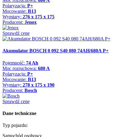
Moc rozruchowa:
680 A
Polaryzacja:
P+
Mocowanie:
B13
Wymiary:
276 x 175 x 175
Producent:
Jenox
Sprawdź cenę
Akumulator BOSCH 0 092 S40 080 74AH/680A P+
Pojemność:
74 Ah
Moc rozruchowa:
680 A
Polaryzacja:
P+
Mocowanie:
B13
Wymiary:
278 x 175 x 190
Producent:
Bosch
Sprawdź cenę
Dane techniczne
Typ pojazdu:
Samochód osobowy