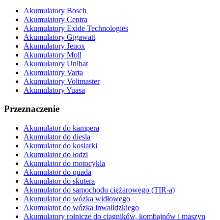
Akumulatory Bosch
Akumulatory Centra
Akumulatory Exide Technologies
Akumulatory Gigawatt
Akumulatory Jenox
Akumulatory Moll
Akumulatory Unibat
Akumulatory Varta
Akumulatory Voltmaster
Akumulatory Yuasa
Przeznaczenie
Akumulator do kampera
Akumulator do diesla
Akumulator do kosiarki
Akumulator do łodzi
Akumulator do motocykla
Akumulator do quada
Akumulator do skutera
Akumulator do samochodu ciężarowego (TIR-a)
Akumulator do wózka widłowego
Akumulator do wózka inwalidzkiego
Akumulatory rolnicze do ciągników, kombajnów i maszyn