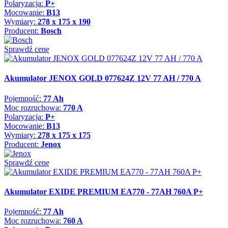
Polaryzacja:
P+
Mocowanie:
B13
Wymiary:
278 x 175 x 190
Producent:
Bosch
Sprawdź cenę
Akumulator JENOX GOLD 077624Z 12V 77 AH / 770 A
Pojemność:
77 Ah
Moc rozruchowa:
770 A
Polaryzacja:
P+
Mocowanie:
B13
Wymiary:
278 x 175 x 175
Producent:
Jenox
Sprawdź cenę
Akumulator EXIDE PREMIUM EA770 - 77AH 760A P+
Pojemność:
77 Ah
Moc rozruchowa:
760 A