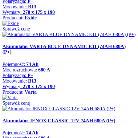
Polaryzacja:
P+
Mocowanie:
B13
Wymiary:
278 x 175 x 190
Producent:
Exide
Sprawdź cenę
Akumulator VARTA BLUE DYNAMIC E11 (74AH 680A)
(P+)
Pojemność:
74 Ah
Moc rozruchowa:
680 A
Polaryzacja:
P+
Mocowanie:
B13
Wymiary:
278 x 175 x 190
Producent:
Varta
Sprawdź cenę
Akumulator JENOX CLASSIC 12V 74AH 680A (P+)
Pojemność:
74 Ah