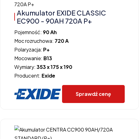
Akumulator EXIDE CLASSIC
EC900 - 90AH 720A P+
Pojemność:
90 Ah
Moc rozruchowa:
720 A
Polaryzacja:
P+
Mocowanie:
B13
Wymiary:
353 x 175 x 190
Producent:
Exide
Sprawdź cenę