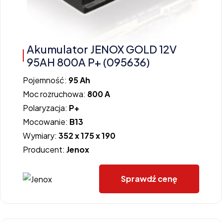
Akumulator JENOX GOLD 12V
95AH 800A P+ (095636)
Pojemność:
95 Ah
Moc rozruchowa:
800 A
Polaryzacja:
P+
Mocowanie:
B13
Wymiary:
352 x 175 x 190
Producent:
Jenox
Sprawdź cenę