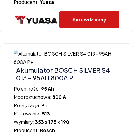
Producent:
Yuasa
Sprawdź cenę
Akumulator BOSCH SILVER S4
013 - 95AH 800A P+
Pojemność:
95 Ah
Moc rozruchowa:
800 A
Polaryzacja:
P+
Mocowanie:
B13
Wymiary:
353 x 175 x 190
Producent:
Bosch