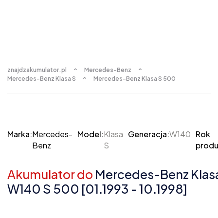
znajdzakumulator.pl
Mercedes-Benz
Mercedes-Benz Klasa S
Mercedes-Benz Klasa S 500
Marka:
Mercedes-
Model:
Klasa
Generacja:
W140
Rok
Benz
S
produ
Akumulator do
Mercedes-Benz Klas
W140 S 500 [01.1993 - 10.1998]