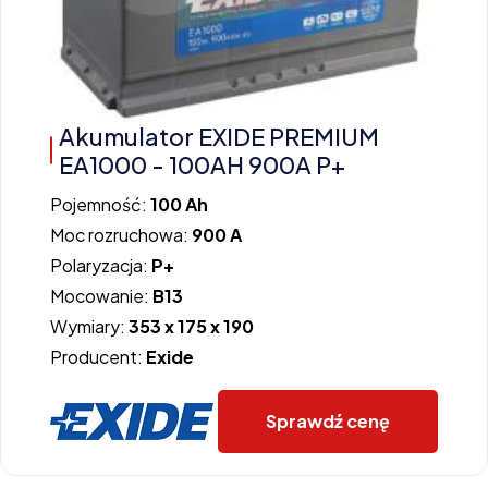
Akumulator EXIDE PREMIUM
EA1000 - 100AH 900A P+
Pojemność:
100 Ah
Moc rozruchowa:
900 A
Polaryzacja:
P+
Mocowanie:
B13
Wymiary:
353 x 175 x 190
Producent:
Exide
Sprawdź cenę