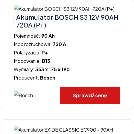
Akumulator BOSCH S3 12V 90AH
720A (P+)
Pojemność:
90 Ah
Moc rozruchowa:
720 A
Polaryzacja:
P+
Mocowanie:
B13
Wymiary:
353 x 175 x 190
Producent:
Bosch
Sprawdź cenę