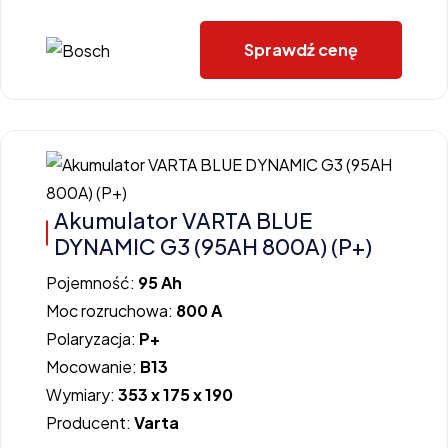
Sprawdź cenę
Akumulator VARTA BLUE
DYNAMIC G3 (95AH 800A) (P+)
Pojemność:
95 Ah
Moc rozruchowa:
800 A
Polaryzacja:
P+
Mocowanie:
B13
Wymiary:
353 x 175 x 190
Producent:
Varta