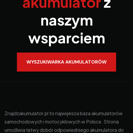
akumulator
z
naszym
wsparciem
WYSZUKIWARKA AKUMULATORÓW
Znajdzakumulator.pl to największa baza akumulatorów
samochodowych i motocyklowych w Polsce. Strona
umożliwia łatwy dobór odpowiedniego akumulatora do