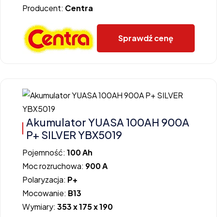
Producent:
Centra
Sprawdź cenę
Akumulator YUASA 100AH 900A
P+ SILVER YBX5019
Pojemność:
100 Ah
Moc rozruchowa:
900 A
Polaryzacja:
P+
Mocowanie:
B13
Wymiary:
353 x 175 x 190