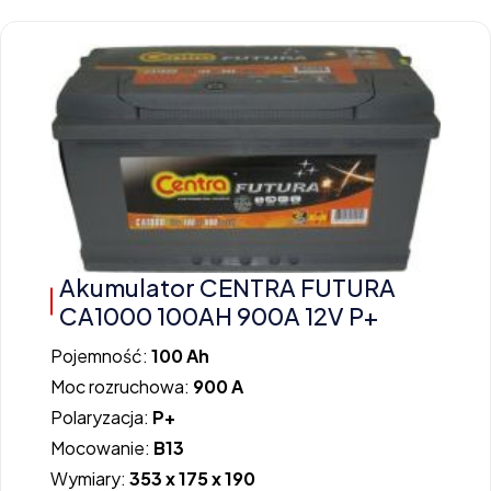
Akumulator CENTRA FUTURA
CA1000 100AH 900A 12V P+
Pojemność:
100 Ah
Moc rozruchowa:
900 A
Polaryzacja:
P+
Mocowanie:
B13
Wymiary:
353 x 175 x 190