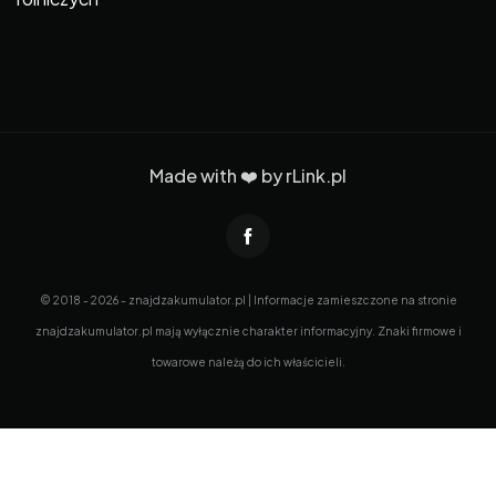
Made with ❤️ by
rLink.pl
© 2018 - 2026 - znajdzakumulator.pl | Informacje zamieszczone na stronie
znajdzakumulator.pl mają wyłącznie charakter informacyjny. Znaki firmowe i
towarowe należą do ich właścicieli.