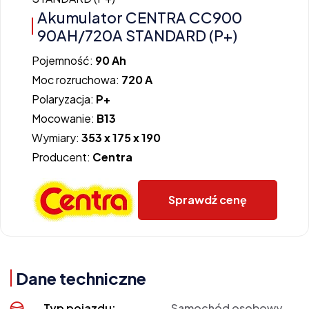
Akumulator CENTRA CC900
90AH/720A STANDARD (P+)
Pojemność:
90 Ah
Moc rozruchowa:
720 A
Polaryzacja:
P+
Mocowanie:
B13
Wymiary:
353 x 175 x 190
Producent:
Centra
Sprawdź cenę
Dane techniczne
Typ pojazdu:
Samochód osobowy