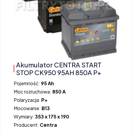
Akumulator CENTRA START
STOP CK950 95AH 850A P+
Pojemność:
95 Ah
Moc rozruchowa:
850 A
Polaryzacja:
P+
Mocowanie:
B13
Wymiary:
353 x 175 x 190
Producent:
Centra