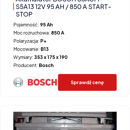
S5A13 12V 95 AH / 850 A START-
STOP
Pojemność:
95 Ah
Moc rozruchowa:
850 A
Polaryzacja:
P+
Mocowanie:
B13
Wymiary:
353 x 175 x 190
Producent:
Bosch
Sprawdź cenę