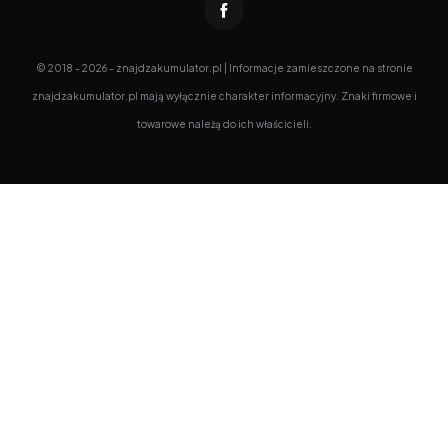
© 2018 - 2026 - znajdzakumulator.pl | Informacje zamieszczone na stronie
znajdzakumulator.pl mają wyłącznie charakter informacyjny. Znaki firmowe i
towarowe należą do ich właścicieli.