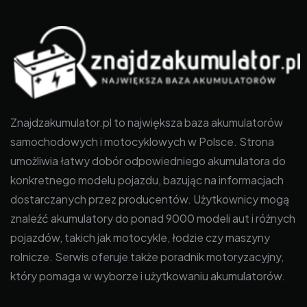
Znajdzakumulator.pl to największa baza akumulatorów
samochodowych i motocyklowych w Polsce. Strona
umożliwia łatwy dobór odpowiedniego akumulatora do
konkretnego modelu pojazdu, bazując na informacjach
dostarczanych przez producentów. Użytkownicy mogą
znaleźć akumulatory do ponad 9000 modeli aut i różnych
pojazdów, takich jak motocykle, łodzie czy maszyny
rolnicze. Serwis oferuje także poradnik motoryzacyjny,
który pomaga w wyborze i użytkowaniu akumulatorów.