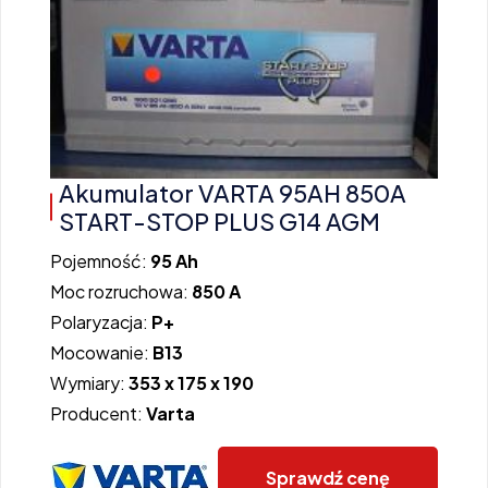
Akumulator VARTA 95AH 850A
START-STOP PLUS G14 AGM
Pojemność:
95 Ah
Moc rozruchowa:
850 A
Polaryzacja:
P+
Mocowanie:
B13
Wymiary:
353 x 175 x 190
Producent:
Varta
Sprawdź cenę