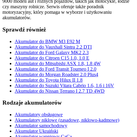
9000 modeli aut i różnych pojazdów, takich jak motocykle, łodzie
czy maszyny rolnicze. Serwis oferuje także poradnik
motoryzacyjny, który pomaga w wyborze i użytkowaniu
akumulatorów.
Sprawdź również
Akumulator do BMW M3 E92 M
Akumulator do Vauxhall Sintra 2.2 DTI
Akumulator do Ford Galaxy MK2 2.3
Akumulator do Citroen C15 1.0, 1.0 E
Akumulator do Mitsubishi ASX 1.8, 1.8 4W
Akumulator do Ford Transit Tourneo I 2.0
Akumulator do Morgan Roadster 2.0 Plus4
Akumulator do Toyota Hilux II 1.8
Akumulator do Suzuki Vitara Cabrio 1.6, 1.6 i 16V
Akumulator do Nissan Terrano I 2.7 TD 4WD
Rodzaje akumulatorów
Akumulatory obsługowe
Akumulatory niklowe (zasadowe, niklowo-kadmowe)
Akumulator samochodowy
Akumulator Ukraiński
Akumulator wapniowy CaCa