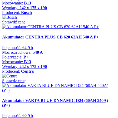
Mocowanie:
B13
Wymiary:
242 x 175 x 190
Producent:
Bosch
Sprawdź cenę
Akumulator CENTRA PLUS CB 620 62AH 540 A P+
Pojemność:
62 Ah
Moc rozruchowa:
540 A
Polaryzacja:
P+
Mocowanie:
B13
Wymiary:
242 x 175 x 190
Producent:
Centra
Sprawdź cenę
Akumulator VARTA BLUE DYNAMIC D24 (60AH 540A)
(P+)
Pojemność:
60 Ah