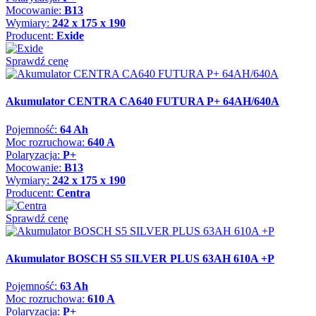
Mocowanie:
B13
Wymiary:
242 x 175 x 190
Producent:
Exide
Sprawdź cenę
Akumulator CENTRA CA640 FUTURA P+ 64AH/640A
Pojemność:
64 Ah
Moc rozruchowa:
640 A
Polaryzacja:
P+
Mocowanie:
B13
Wymiary:
242 x 175 x 190
Producent:
Centra
Sprawdź cenę
Akumulator BOSCH S5 SILVER PLUS 63AH 610A +P
Pojemność:
63 Ah
Moc rozruchowa:
610 A
Polaryzacja:
P+