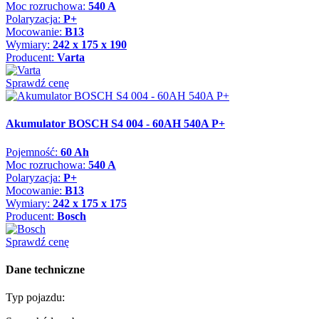
Moc rozruchowa:
540 A
Polaryzacja:
P+
Mocowanie:
B13
Wymiary:
242 x 175 x 190
Producent:
Varta
Sprawdź cenę
Akumulator BOSCH S4 004 - 60AH 540A P+
Pojemność:
60 Ah
Moc rozruchowa:
540 A
Polaryzacja:
P+
Mocowanie:
B13
Wymiary:
242 x 175 x 175
Producent:
Bosch
Sprawdź cenę
Dane techniczne
Typ pojazdu: