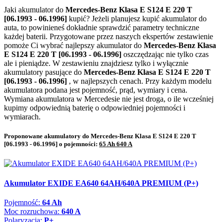
Jaki akumulator do
Mercedes-Benz Klasa E S124 E 220 T
[06.1993 - 06.1996]
kupić? Jeżeli planujesz kupić akumulator do
auta, to powinieneś dokładnie sprawdzić parametry techniczne
każdej baterii. Przygotowane przez naszych ekspertów zestawienie
pomoże Ci wybrać najlepszy akumulator do
Mercedes-Benz Klasa
E S124 E 220 T [06.1993 - 06.1996]
oszczędzając nie tylko czas
ale i pieniądze. W zestawieniu znajdziesz tylko i wyłącznie
akumulatory pasujące do
Mercedes-Benz Klasa E S124 E 220 T
[06.1993 - 06.1996]
, w najlepszych cenach. Przy każdym modelu
akumulatora podana jest pojemność, prąd, wymiary i cena.
Wymiana akumulatora w Mercedesie nie jest droga, o ile wcześniej
kupimy odpowiednią baterię o odpowiedniej pojemności i
wymiarach.
Proponowane akumulatory do Mercedes-Benz Klasa E S124 E 220 T
[06.1993 - 06.1996] o pojemności:
65 Ah 640 A
Akumulator EXIDE EA640 64AH/640A PREMIUM (P+)
Pojemność:
64 Ah
Moc rozruchowa:
640 A
Polaryzacja:
P+