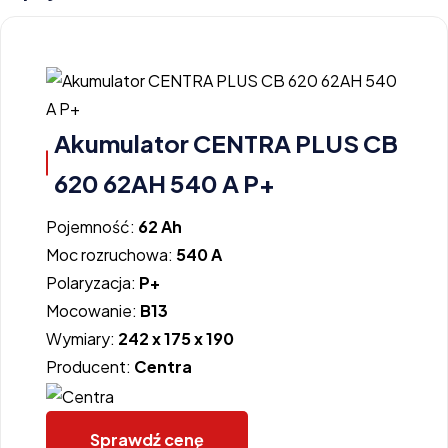
Akumulator CENTRA PLUS CB
620 62AH 540 A P+
Pojemność:
62 Ah
Moc rozruchowa:
540 A
Polaryzacja:
P+
Mocowanie:
B13
Wymiary:
242 x 175 x 190
Producent:
Centra
Sprawdź cenę