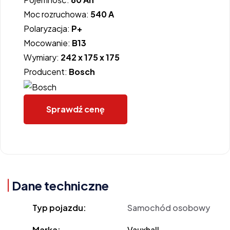
Moc rozruchowa:
540 A
Polaryzacja:
P+
Mocowanie:
B13
Wymiary:
242 x 175 x 175
Producent:
Bosch
Sprawdź cenę
Dane techniczne
Typ pojazdu:
Samochód osobowy
Marka:
Vauxhall