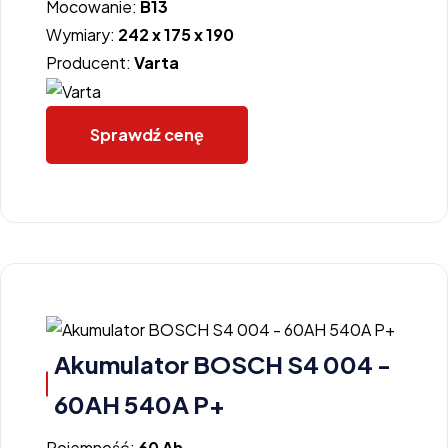
Mocowanie:
B13
Wymiary:
242 x 175 x 190
Producent:
Varta
Sprawdź cenę
Akumulator BOSCH S4 004 -
60AH 540A P+
Pojemność:
60 Ah