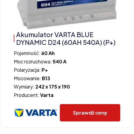
Akumulator VARTA BLUE
DYNAMIC D24 (60AH 540A) (P+)
Pojemność:
60 Ah
Moc rozruchowa:
540 A
Polaryzacja:
P+
Mocowanie:
B13
Wymiary:
242 x 175 x 190
Producent:
Varta
Sprawdź cenę