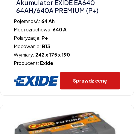
Akumulator EXIDE EA640
64AH/640A PREMIUM (P+)
Pojemność:
64 Ah
Moc rozruchowa:
640 A
Polaryzacja:
P+
Mocowanie:
B13
Wymiary:
242 x 175 x 190
Producent:
Exide
Sprawdź cenę