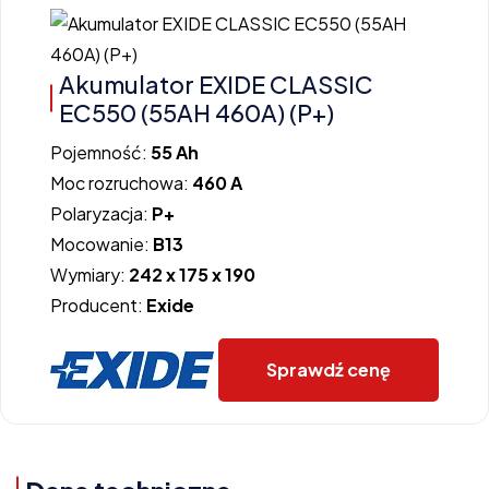
Akumulator EXIDE CLASSIC
EC550 (55AH 460A) (P+)
Pojemność:
55 Ah
Moc rozruchowa:
460 A
Polaryzacja:
P+
Mocowanie:
B13
Wymiary:
242 x 175 x 190
Producent:
Exide
Sprawdź cenę