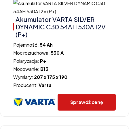
Akumulator VARTA SILVER
DYNAMIC C30 54AH 530A 12V
(P+)
Pojemność:
54 Ah
Moc rozruchowa:
530 A
Polaryzacja:
P+
Mocowanie:
B13
Wymiary:
207 x 175 x 190
Producent:
Varta
Sprawdź cenę