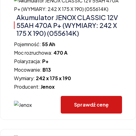
Akumulator JENOX CLASSIC 12V
55AH 470A P+ (WYMIARY: 242 X
175 X 190) (055614K)
Pojemność:
55 Ah
Moc rozruchowa:
470 A
Polaryzacja:
P+
Mocowanie:
B13
Wymiary:
242 x 175 x 190
Producent:
Jenox
Sprawdź cenę