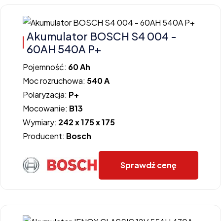
Akumulator BOSCH S4 004 -
60AH 540A P+
Pojemność:
60 Ah
Moc rozruchowa:
540 A
Polaryzacja:
P+
Mocowanie:
B13
Wymiary:
242 x 175 x 175
Producent:
Bosch
Sprawdź cenę