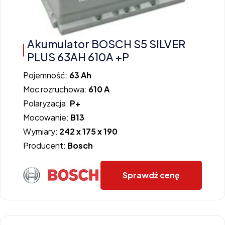
Akumulator BOSCH S5 SILVER
PLUS 63AH 610A +P
Pojemność:
63 Ah
Moc rozruchowa:
610 A
Polaryzacja:
P+
Mocowanie:
B13
Wymiary:
242 x 175 x 190
Producent:
Bosch
Sprawdź cenę