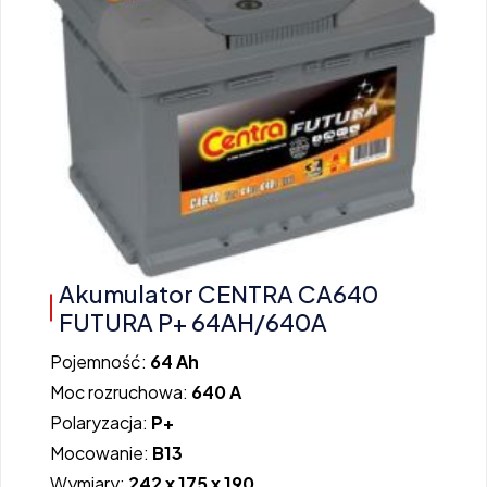
Akumulator CENTRA CA640
FUTURA P+ 64AH/640A
Pojemność:
64 Ah
Moc rozruchowa:
640 A
Polaryzacja:
P+
Mocowanie:
B13
Wymiary:
242 x 175 x 190