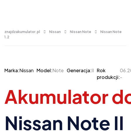
znajdzakumulator.pl
Nissan
Nissan Note
Nissan Note
1.2
Marka:
Nissan
Model:
Note
Generacja:
II
Rok
06.2
produkcji:
-
Akumulator d
Nissan Note II