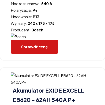
Moc rozruchowa:
540 A
Polaryzacja:
P+
Mocowanie:
B13
Wymiary:
242 x 175 x 175
Producent:
Bosch
Sprawdź cenę
Akumulator EXIDE EXCELL
EB620 - 62AH 540A P+