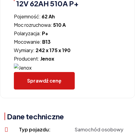
12V 62AH 510A P+
Pojemność:
62 Ah
Moc rozruchowa:
510 A
Polaryzacja:
P+
Mocowanie:
B13
Wymiary:
242 x 175 x 190
Producent:
Jenox
Sprawdź cenę
Dane techniczne
Typ pojazdu:
Samochód osobowy