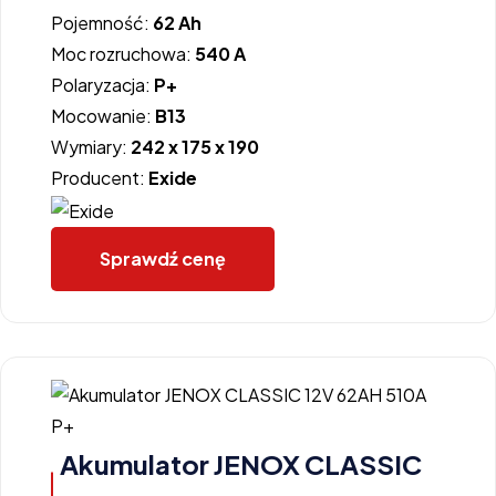
Pojemność:
62 Ah
Moc rozruchowa:
540 A
Polaryzacja:
P+
Mocowanie:
B13
Wymiary:
242 x 175 x 190
Producent:
Exide
Sprawdź cenę
Akumulator JENOX CLASSIC