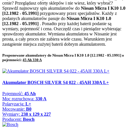
cenie? Przeglądasz oferty sklepów i nie wiesz, który wybrać?
Sprawdź najnowszy spis akumulatorów do
Nissan Micra I K10 1.0
[12.1982 - 05.1991]
przygotowany przez specjalistów. Każdy z
podanych akumulatorów pasuje do
Nissan Micra I K10 1.0
[12.1982 - 05.1991]
. Ponadto przy każdej baterii podanie są
wymiary, pojemność i cena. Oszczędź czas i pieniądze wybierając
sprawdzony akumulator. Wymiana akumulatora w Nissanie jest
prosta, a cały proces nie zabiera wiele czasu. Warunkiem jest
zastąpienie miejsca zużytej baterii dobrym akumulatorem.
Proponowane akumulatory do Nissan Micra I K10 1.0 [12.1982 - 05.1991] o
pojemności:
45 Ah 330 A
Akumulator BOSCH SILVER S4 022 - 45AH 330A L+
Pojemność:
45 Ah
Moc rozruchowa:
330 A
Polaryzacja:
L+
Mocowanie:
B0
Wymiary:
238 x 129 x 227
Producent:
Bosch