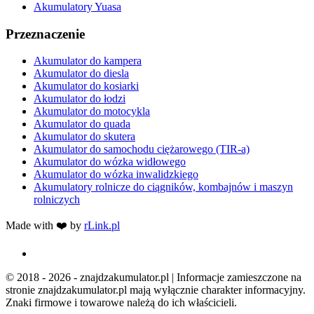
Akumulatory Yuasa
Przeznaczenie
Akumulator do kampera
Akumulator do diesla
Akumulator do kosiarki
Akumulator do łodzi
Akumulator do motocykla
Akumulator do quada
Akumulator do skutera
Akumulator do samochodu ciężarowego (TIR-a)
Akumulator do wózka widłowego
Akumulator do wózka inwalidzkiego
Akumulatory rolnicze do ciągników, kombajnów i maszyn
rolniczych
Made with ❤️ by
rLink.pl
© 2018 - 2026 - znajdzakumulator.pl | Informacje zamieszczone na
stronie znajdzakumulator.pl mają wyłącznie charakter informacyjny.
Znaki firmowe i towarowe należą do ich właścicieli.