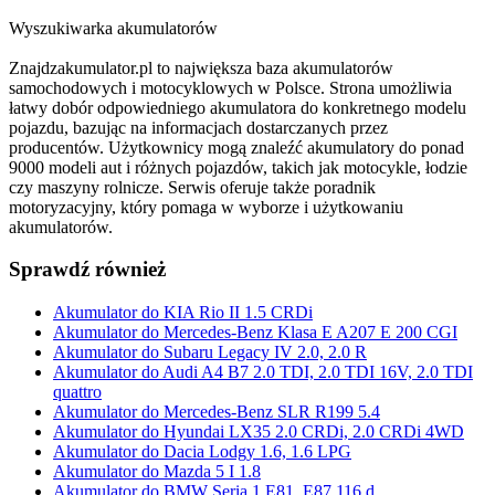
Wyszukiwarka akumulatorów
Znajdzakumulator.pl to największa baza akumulatorów
samochodowych i motocyklowych w Polsce. Strona umożliwia
łatwy dobór odpowiedniego akumulatora do konkretnego modelu
pojazdu, bazując na informacjach dostarczanych przez
producentów. Użytkownicy mogą znaleźć akumulatory do ponad
9000 modeli aut i różnych pojazdów, takich jak motocykle, łodzie
czy maszyny rolnicze. Serwis oferuje także poradnik
motoryzacyjny, który pomaga w wyborze i użytkowaniu
akumulatorów.
Sprawdź również
Akumulator do KIA Rio II 1.5 CRDi
Akumulator do Mercedes-Benz Klasa E A207 E 200 CGI
Akumulator do Subaru Legacy IV 2.0, 2.0 R
Akumulator do Audi A4 B7 2.0 TDI, 2.0 TDI 16V, 2.0 TDI
quattro
Akumulator do Mercedes-Benz SLR R199 5.4
Akumulator do Hyundai LX35 2.0 CRDi, 2.0 CRDi 4WD
Akumulator do Dacia Lodgy 1.6, 1.6 LPG
Akumulator do Mazda 5 I 1.8
Akumulator do BMW Seria 1 E81, E87 116 d