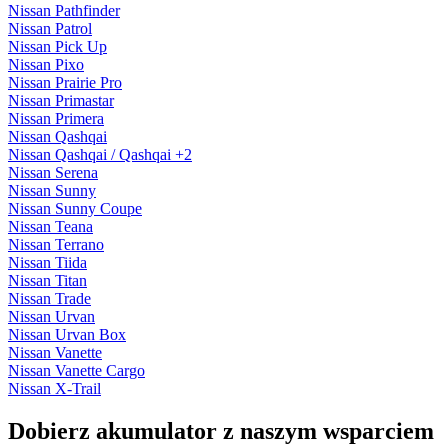
Nissan Pathfinder
Nissan Patrol
Nissan Pick Up
Nissan Pixo
Nissan Prairie Pro
Nissan Primastar
Nissan Primera
Nissan Qashqai
Nissan Qashqai / Qashqai +2
Nissan Serena
Nissan Sunny
Nissan Sunny Coupe
Nissan Teana
Nissan Terrano
Nissan Tiida
Nissan Titan
Nissan Trade
Nissan Urvan
Nissan Urvan Box
Nissan Vanette
Nissan Vanette Cargo
Nissan X-Trail
Dobierz
akumulator
z naszym wsparciem