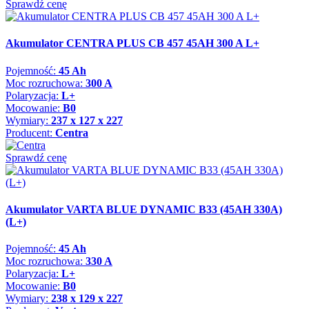
Sprawdź cenę
Akumulator CENTRA PLUS CB 457 45AH 300 A L+
Pojemność:
45 Ah
Moc rozruchowa:
300 A
Polaryzacja:
L+
Mocowanie:
B0
Wymiary:
237 x 127 x 227
Producent:
Centra
Sprawdź cenę
Akumulator VARTA BLUE DYNAMIC B33 (45AH 330A)
(L+)
Pojemność:
45 Ah
Moc rozruchowa:
330 A
Polaryzacja:
L+
Mocowanie:
B0
Wymiary:
238 x 129 x 227