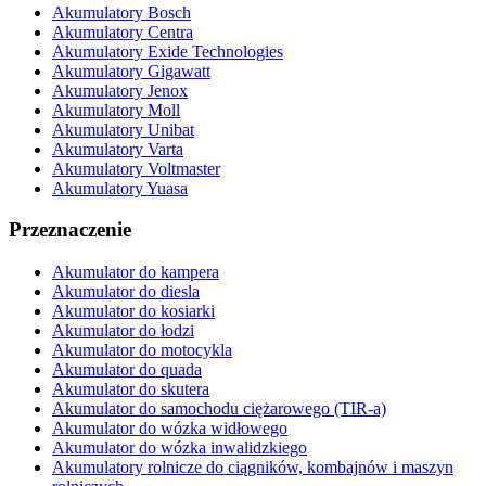
Akumulatory Bosch
Akumulatory Centra
Akumulatory Exide Technologies
Akumulatory Gigawatt
Akumulatory Jenox
Akumulatory Moll
Akumulatory Unibat
Akumulatory Varta
Akumulatory Voltmaster
Akumulatory Yuasa
Przeznaczenie
Akumulator do kampera
Akumulator do diesla
Akumulator do kosiarki
Akumulator do łodzi
Akumulator do motocykla
Akumulator do quada
Akumulator do skutera
Akumulator do samochodu ciężarowego (TIR-a)
Akumulator do wózka widłowego
Akumulator do wózka inwalidzkiego
Akumulatory rolnicze do ciągników, kombajnów i maszyn