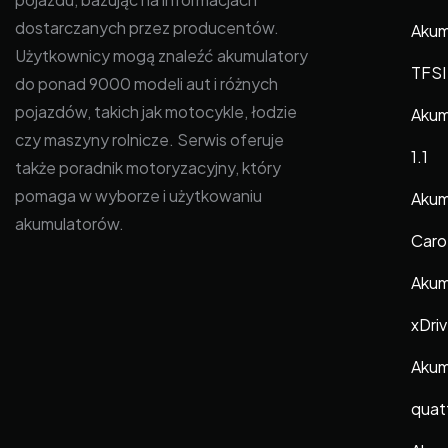
dostarczanych przez producentów.
Akum
Użytkownicy mogą znaleźć akumulatory
TFSI
do ponad 9000 modeli aut i różnych
pojazdów, takich jak motocykle, łodzie
Akum
czy maszyny rolnicze. Serwis oferuje
1.1
także poradnik motoryzacyjny, który
pomaga w wyborze i użytkowaniu
Akum
akumulatorów.
Caro 
Akum
xDriv
Akum
quat