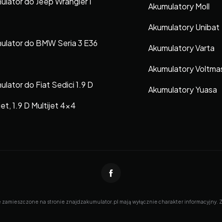
ulator do Jeep Wrangler I
Akumulatory Moll
Akumulatory Unibat
ulator do BMW Seria 3 E36
Akumulatory Varta
Akumulatory Voltma
lator do Fiat Sedici 1.9 D
Akumulatory Yuasa
jet, 1.9 D Multijet 4×4
e zamieszczone na stronie znajdzakumulator.pl mają wyłącznie charakter informacyjny. Zna