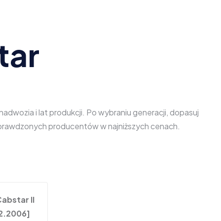
tar
dwozia i lat produkcji. Po wybraniu generacji, dopasuj
d sprawdzonych producentów w najniższych cenach.
abstar II
12.2006]