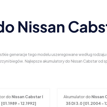
do Nissan Cabs
ystkie generacje tego modelu uszeregowane według rodzaju na
 skrzyni biegów. Najlepsze akumulatory do Nissan Cabstar o
tor do
Nissan Cabstar I
Akumulator do
Nissan C
 [01.1989 - 12.1992]
35 DI 3.0 [01.2004 - 