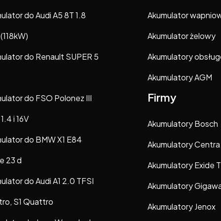
ulator do Audi A5 8T 1.8
Akumulator wapnio
 (118kW)
Akumulator żelowy
ulator do Renault SUPER 5
Akumulatory obsłu
Akumulatory AGM
Firmy
ulator do FSO Polonez III
1.4 i 16V
Akumulatory Bosch
ulator do BMW X1 E84
Akumulatory Centra
e 23 d
Akumulatory Exide 
ulator do Audi A1 2.0 TFSI
Akumulatory Gigaw
tro, S1 Quattro
Akumulatory Jenox