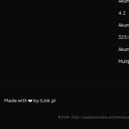
Akum
4.2
Akum
325 i
Akumu
Multi
Made with ❤️ by
rLink.pl
© 2018 - 2026 - znajdzakumulator.pl | Informacj