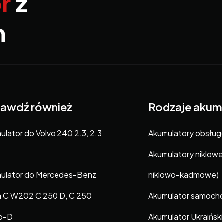
r
z
m
awdź również
Rodzaje akum
ulator do Volvo 240 2.3, 2.3
Akumulatory obsłu
Akumulatory niklow
ulator do Mercedes-Benz
niklowo-kadmowe)
a C W202 C 250 D, C 250
Akumulator samoc
o-D
Akumulator Ukraińsk