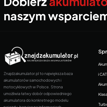
Dobierz
akumulato
naszym wsparcie
Spr
Akum
Znajdzakumulator.pl to największa baza
i CAT
akumulatorów samochodowych i
Akum
motocyklowych w Polsce. Strona
umożliwia łatwy dobór odpowiedniego
Klas
akumulatora do konkretnego modelu
Turb
pojazdu, bazując na informacjach