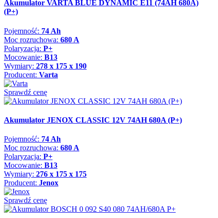
Akumulator VARTA BLUE DYNAMIC E11 (74AH 680A)
(P+)
Pojemność:
74 Ah
Moc rozruchowa:
680 A
Polaryzacja:
P+
Mocowanie:
B13
Wymiary:
278 x 175 x 190
Producent:
Varta
Sprawdź cenę
Akumulator JENOX CLASSIC 12V 74AH 680A (P+)
Pojemność:
74 Ah
Moc rozruchowa:
680 A
Polaryzacja:
P+
Mocowanie:
B13
Wymiary:
276 x 175 x 175
Producent:
Jenox
Sprawdź cenę