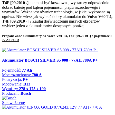
T4F [09.2010 -]
nie musi być kosztowna, wystarczy odpowiednio
dobrać baterię pod kątem pojemności, prądu rozruchowego i
wymiarów. Ważna jest również technologia, w jakiej wykonane są
ogniwa. Nie wiesz jak wybrać dobry akumulator do
Volvo V60 T4,
T4F [09.2010 -]
? Zaufaj doświadczeniu naszych ekspertów,
wybierz jeden z akumulatorów dostępnych poniżej.
Proponowane akumulatory do Volvo V60 T4, T4F [09.2010 -] o pojemności:
77 Ah 760 A
Akumulator BOSCH SILVER S5 008 - 77AH 780A P+
Pojemność:
77 Ah
Moc rozruchowa:
780 A
Polaryzacja:
P+
Mocowanie:
B13
Wymiary:
278 x 175 x 190
Producent:
Bosch
Sprawdź cenę