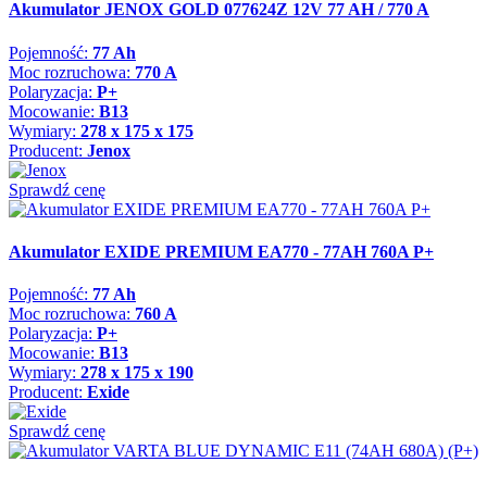
Akumulator JENOX GOLD 077624Z 12V 77 AH / 770 A
Pojemność:
77 Ah
Moc rozruchowa:
770 A
Polaryzacja:
P+
Mocowanie:
B13
Wymiary:
278 x 175 x 175
Producent:
Jenox
Sprawdź cenę
Akumulator EXIDE PREMIUM EA770 - 77AH 760A P+
Pojemność:
77 Ah
Moc rozruchowa:
760 A
Polaryzacja:
P+
Mocowanie:
B13
Wymiary:
278 x 175 x 190
Producent:
Exide
Sprawdź cenę