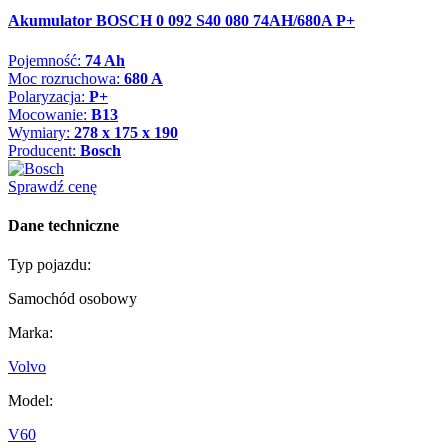
Akumulator BOSCH 0 092 S40 080 74AH/680A P+
Pojemność:
74 Ah
Moc rozruchowa:
680 A
Polaryzacja:
P+
Mocowanie:
B13
Wymiary:
278 x 175 x 190
Producent:
Bosch
Sprawdź cenę
Dane techniczne
Typ pojazdu:
Samochód osobowy
Marka:
Volvo
Model:
V60