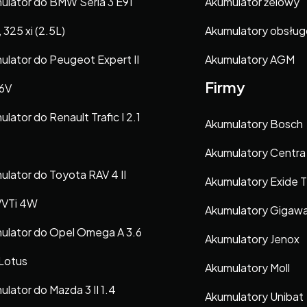
ulator do BMW Seria 3 E91
Akumulator żelowy
, 325 xi (2.5L)
Akumulatory obsłu
ulator do Peugeot Expert II
Akumulatory AGM
Firmy
16V
lator do Renault Trafic I 2.1
Akumulatory Bosch
Akumulatory Centra
ulator do Toyota RAV 4 II
Akumulatory Exide 
VVTi 4W
Akumulatory Gigaw
ulator do Opel Omega A 3.6
Akumulatory Jenox
Lotus
Akumulatory Moll
lator do Mazda 3 II 1.4
Akumulatory Unibat