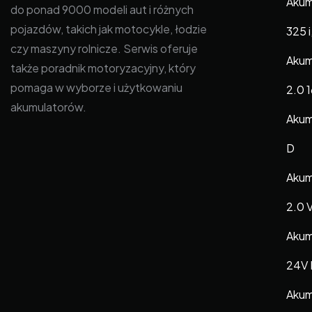
Akum
do ponad 9000 modeli aut i różnych
pojazdów, takich jak motocykle, łodzie
325 i
czy maszyny rolnicze. Serwis oferuje
Akum
także poradnik motoryzacyjny, który
pomaga w wyborze i użytkowaniu
2.0 
akumulatorów.
Akumu
D
Akum
2.0 
Akum
24V 
Akumu