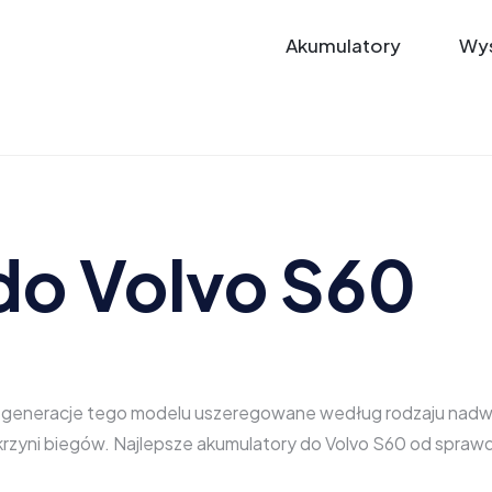
Akumulatory
Wys
do Volvo S60
e generacje tego modelu uszeregowane według rodzaju nadwozi
 skrzyni biegów. Najlepsze akumulatory do Volvo S60 od spr