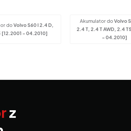
Akumulator do
Volvo S
tor do
Volvo S60 I 2.4 D,
2.4 T, 2.4 T AWD, 2.4 T
 [12.2001 - 04.2010]
- 04.2010]
r
z
m