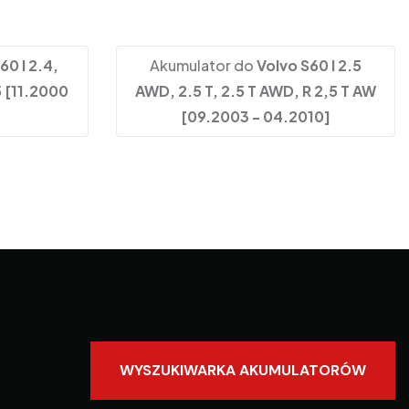
60 I 2.4,
Akumulator do
Volvo S60 I 2.5
5 [11.2000
AWD, 2.5 T, 2.5 T AWD, R 2,5 T AW
[09.2003 - 04.2010]
WYSZUKIWARKA AKUMULATORÓW