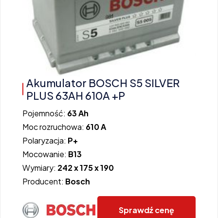
Akumulator BOSCH S5 SILVER
PLUS 63AH 610A +P
Pojemność:
63 Ah
Moc rozruchowa:
610 A
Polaryzacja:
P+
Mocowanie:
B13
Wymiary:
242 x 175 x 190
Producent:
Bosch
Sprawdź cenę