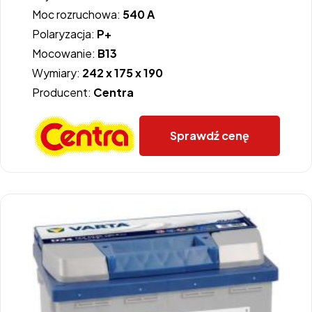
Moc rozruchowa:
540 A
Polaryzacja:
P+
Mocowanie:
B13
Wymiary:
242 x 175 x 190
Producent:
Centra
Sprawdź cenę