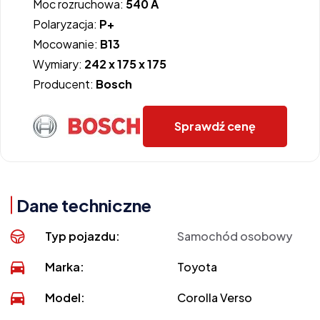
Moc rozruchowa:
540 A
Polaryzacja:
P+
Mocowanie:
B13
Wymiary:
242 x 175 x 175
Producent:
Bosch
Sprawdź cenę
Dane techniczne
Typ pojazdu:
Samochód osobowy
Marka:
Toyota
Model:
Corolla Verso