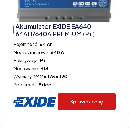
Akumulator EXIDE EA640
64AH/640A PREMIUM (P+)
Pojemność:
64 Ah
Moc rozruchowa:
640 A
Polaryzacja:
P+
Mocowanie:
B13
Wymiary:
242 x 175 x 190
Producent:
Exide
Sprawdź cenę