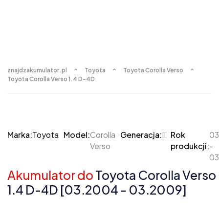
znajdzakumulator.pl
Toyota
Toyota Corolla Verso
Toyota Corolla Verso 1.4 D-4D
Marka:
Toyota
Model:
Corolla
Generacja:
II
Rok
03
Verso
produkcji:
-
03
Akumulator do
Toyota Corolla Verso 
1.4 D-4D [03.2004 - 03.2009]