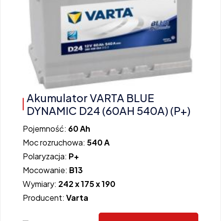
Akumulator VARTA BLUE
DYNAMIC D24 (60AH 540A) (P+)
Pojemność:
60 Ah
Moc rozruchowa:
540 A
Polaryzacja:
P+
Mocowanie:
B13
Wymiary:
242 x 175 x 190
Producent:
Varta