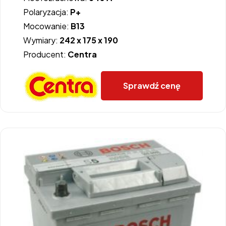
Polaryzacja:
P+
Mocowanie:
B13
Wymiary:
242 x 175 x 190
Producent:
Centra
Sprawdź cenę