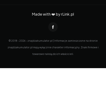
Made with ❤️ by
rLink.pl
© 2018 - 2026 - znajdzakumulator.pl | Informacje zamieszczone na stronie
znajdzakumulator.pl mają wyłącznie charakter informacyjny. Znaki firmowe i
towarowe należą do ich właścicieli.