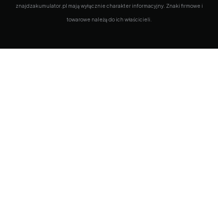
znajdzakumulator.pl mają wyłącznie charakter informacyjny. Znaki firmowe i
towarowe należą do ich właścicieli.