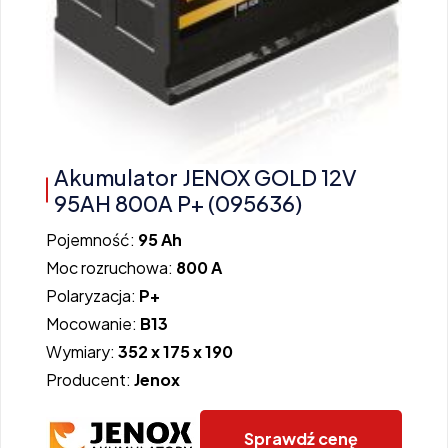
Akumulator JENOX GOLD 12V
95AH 800A P+ (095636)
Pojemność:
95 Ah
Moc rozruchowa:
800 A
Polaryzacja:
P+
Mocowanie:
B13
Wymiary:
352 x 175 x 190
Producent:
Jenox
Sprawdź cenę