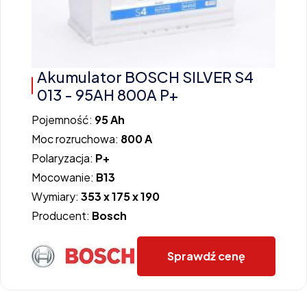
Akumulator BOSCH SILVER S4
013 - 95AH 800A P+
Pojemność:
95 Ah
Moc rozruchowa:
800 A
Polaryzacja:
P+
Mocowanie:
B13
Wymiary:
353 x 175 x 190
Producent:
Bosch
Sprawdź cenę