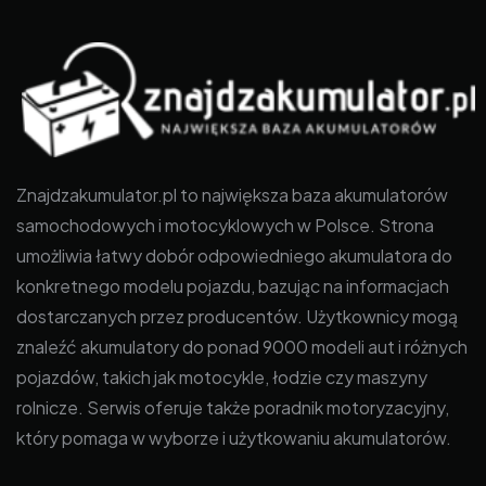
Znajdzakumulator.pl to największa baza akumulatorów
samochodowych i motocyklowych w Polsce. Strona
umożliwia łatwy dobór odpowiedniego akumulatora do
konkretnego modelu pojazdu, bazując na informacjach
dostarczanych przez producentów. Użytkownicy mogą
znaleźć akumulatory do ponad 9000 modeli aut i różnych
pojazdów, takich jak motocykle, łodzie czy maszyny
rolnicze. Serwis oferuje także poradnik motoryzacyjny,
który pomaga w wyborze i użytkowaniu akumulatorów.