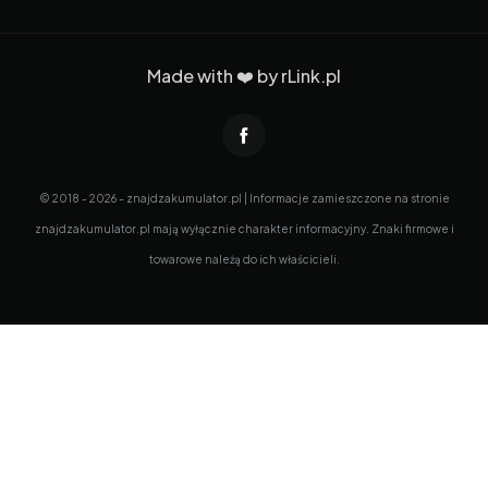
Made with ❤️ by
rLink.pl
© 2018 - 2026 - znajdzakumulator.pl | Informacje zamieszczone na stronie
znajdzakumulator.pl mają wyłącznie charakter informacyjny. Znaki firmowe i
towarowe należą do ich właścicieli.