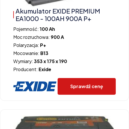
Akumulator EXIDE PREMIUM
EA1000 - 100AH 900A P+
Pojemność:
100 Ah
Moc rozruchowa:
900 A
Polaryzacja:
P+
Mocowanie:
B13
Wymiary:
353 x 175 x 190
Producent:
Exide
Sprawdź cenę