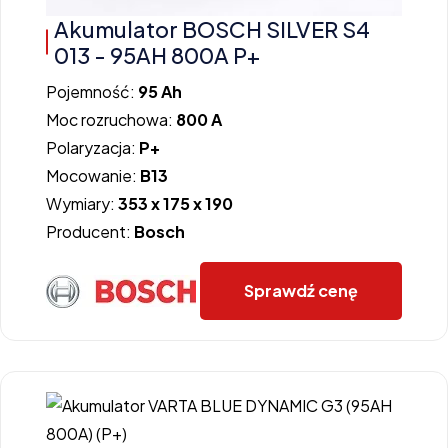
Akumulator BOSCH SILVER S4
013 - 95AH 800A P+
Pojemność:
95 Ah
Moc rozruchowa:
800 A
Polaryzacja:
P+
Mocowanie:
B13
Wymiary:
353 x 175 x 190
Producent:
Bosch
Sprawdź cenę