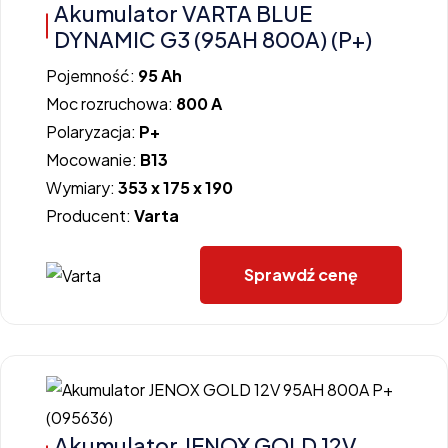
Akumulator VARTA BLUE
DYNAMIC G3 (95AH 800A) (P+)
Pojemność:
95 Ah
Moc rozruchowa:
800 A
Polaryzacja:
P+
Mocowanie:
B13
Wymiary:
353 x 175 x 190
Producent:
Varta
Sprawdź cenę
Akumulator JENOX GOLD 12V