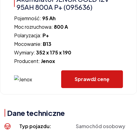
95AH 800A P+ (095636)
Pojemność:
95 Ah
Moc rozruchowa:
800 A
Polaryzacja:
P+
Mocowanie:
B13
Wymiary:
352 x 175 x 190
Producent:
Jenox
Sprawdź cenę
Dane techniczne
Typ pojazdu:
Samochód osobowy