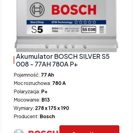
Akumulator BOSCH SILVER S5
008 - 77AH 780A P+
Pojemność:
77 Ah
Moc rozruchowa:
780 A
Polaryzacja:
P+
Mocowanie:
B13
Wymiary:
278 x 175 x 190
Producent:
Bosch