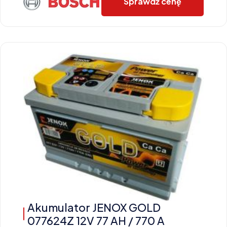
Sprawdź cenę
Akumulator JENOX GOLD
077624Z 12V 77 AH / 770 A