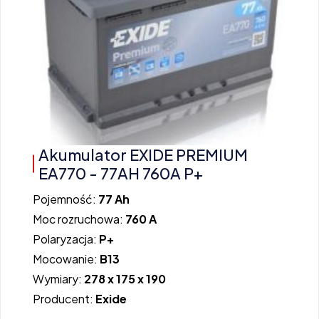
Akumulator EXIDE PREMIUM
EA770 - 77AH 760A P+
Pojemność:
77 Ah
Moc rozruchowa:
760 A
Polaryzacja:
P+
Mocowanie:
B13
Wymiary:
278 x 175 x 190
Producent:
Exide