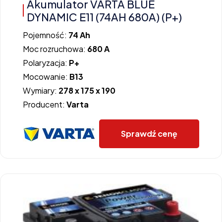
Akumulator VARTA BLUE
DYNAMIC E11 (74AH 680A) (P+)
Pojemność:
74 Ah
Moc rozruchowa:
680 A
Polaryzacja:
P+
Mocowanie:
B13
Wymiary:
278 x 175 x 190
Producent:
Varta
Sprawdź cenę