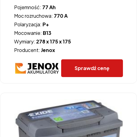
Pojemność:
77 Ah
Moc rozruchowa:
770 A
Polaryzacja:
P+
Mocowanie:
B13
Wymiary:
278 x 175 x 175
Producent:
Jenox
Sprawdź cenę