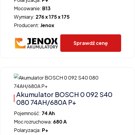
Mocowanie:
B13
Wymiary:
276 x 175 x 175
Producent:
Jenox
Sprawdź cenę
Akumulator BOSCH 0 092 S40
080 74AH/680A P+
Pojemność:
74 Ah
Moc rozruchowa:
680 A
Polaryzacja:
P+