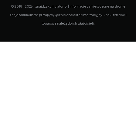
© 2018 - 2026 - znajdzakumulator.pl | Informacje zamieszczone na stronie
znajdzakumulator.pl mają wyłącznie charakter informacyjny. Znaki firmowe i
towarowe należą do ich właścicieli.