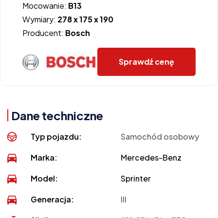
Mocowanie:
B13
Wymiary:
278 x 175 x 190
Producent:
Bosch
Sprawdź cenę
Dane techniczne
Typ pojazdu:
Samochód osobowy
Marka:
Mercedes-Benz
Model:
Sprinter
Generacja:
III