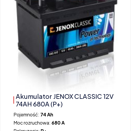
Akumulator JENOX CLASSIC 12V
74AH 680A (P+)
Pojemność:
74 Ah
Moc rozruchowa:
680 A
Polaryzacja:
P+