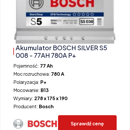
Akumulator BOSCH SILVER S5
008 - 77AH 780A P+
Pojemność:
77 Ah
Moc rozruchowa:
780 A
Polaryzacja:
P+
Mocowanie:
B13
Wymiary:
278 x 175 x 190
Producent:
Bosch
Sprawdź cenę