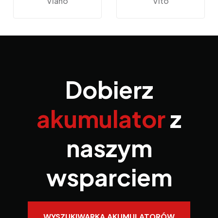
Viano
Vito
Dobierz
akumulator
z
naszym
wsparciem
WYSZUKIWARKA AKUMULATORÓW