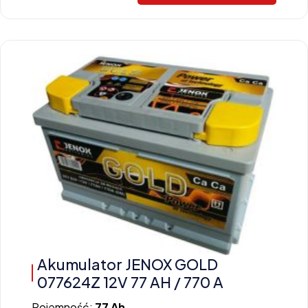
Akumulator JENOX GOLD
077624Z 12V 77 AH / 770 A
Pojemność:
77 Ah