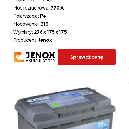
Moc rozruchowa:
770 A
Polaryzacja:
P+
Mocowanie:
B13
Wymiary:
278 x 175 x 175
Producent:
Jenox
Sprawdź cenę