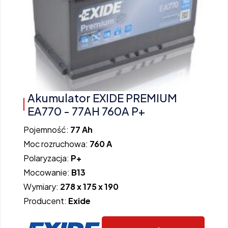
Akumulator EXIDE PREMIUM
EA770 - 77AH 760A P+
Pojemność:
77 Ah
Moc rozruchowa:
760 A
Polaryzacja:
P+
Mocowanie:
B13
Wymiary:
278 x 175 x 190
Producent:
Exide