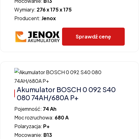
Mocowanie:
B13
Wymiary:
276 x 175 x 175
Producent:
Jenox
Sprawdź cenę
Akumulator BOSCH 0 092 S40
080 74AH/680A P+
Pojemność:
74 Ah
Moc rozruchowa:
680 A
Polaryzacja:
P+
Mocowanie:
B13