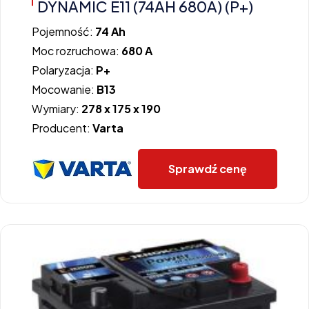
DYNAMIC E11 (74AH 680A) (P+)
Pojemność:
74 Ah
Moc rozruchowa:
680 A
Polaryzacja:
P+
Mocowanie:
B13
Wymiary:
278 x 175 x 190
Producent:
Varta
Sprawdź cenę