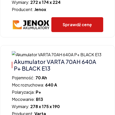
Wymiary:
272 x 174 x 224
Producent:
Jenox
Sprawdź cenę
Akumulator VARTA 70AH 640A
P+ BLACK E13
Pojemność:
70 Ah
Moc rozruchowa:
640 A
Polaryzacja:
P+
Mocowanie:
B13
Wymiary:
278 x 175 x 190
Producent:
Varta