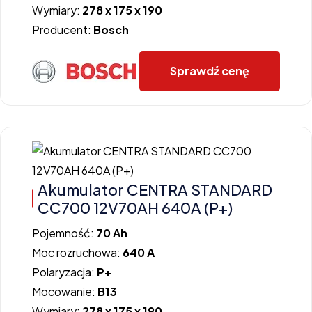
Wymiary:
278 x 175 x 190
Producent:
Bosch
Sprawdź cenę
Akumulator CENTRA STANDARD
CC700 12V70AH 640A (P+)
Pojemność:
70 Ah
Moc rozruchowa:
640 A
Polaryzacja:
P+
Mocowanie:
B13
Wymiary:
278 x 175 x 190