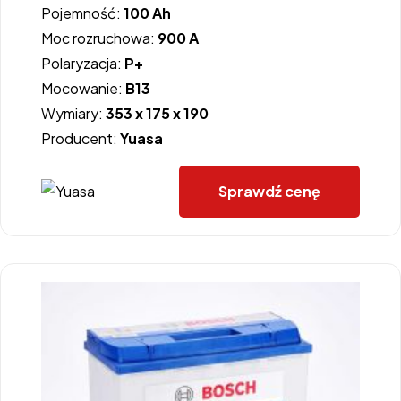
Pojemność:
100 Ah
Moc rozruchowa:
900 A
Polaryzacja:
P+
Mocowanie:
B13
Wymiary:
353 x 175 x 190
Producent:
Yuasa
Sprawdź cenę