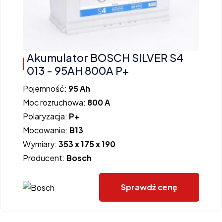
Akumulator BOSCH SILVER S4
013 - 95AH 800A P+
Pojemność:
95 Ah
Moc rozruchowa:
800 A
Polaryzacja:
P+
Mocowanie:
B13
Wymiary:
353 x 175 x 190
Producent:
Bosch
Sprawdź cenę