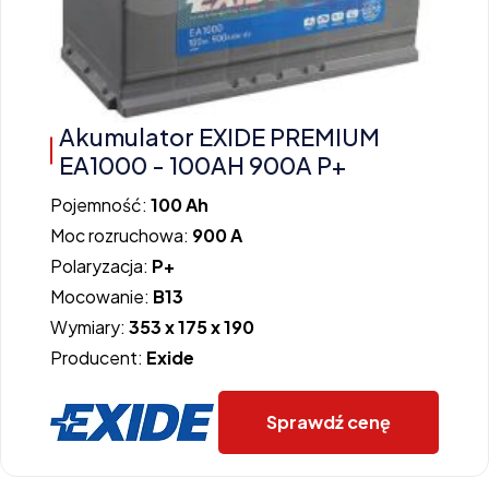
Akumulator EXIDE PREMIUM
EA1000 - 100AH 900A P+
Pojemność:
100 Ah
Moc rozruchowa:
900 A
Polaryzacja:
P+
Mocowanie:
B13
Wymiary:
353 x 175 x 190
Producent:
Exide
Sprawdź cenę