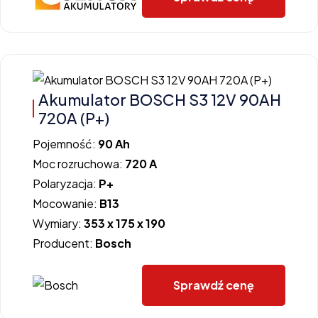
Akumulator BOSCH S3 12V 90AH
720A (P+)
Pojemność:
90 Ah
Moc rozruchowa:
720 A
Polaryzacja:
P+
Mocowanie:
B13
Wymiary:
353 x 175 x 190
Producent:
Bosch
Sprawdź cenę