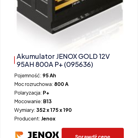
Akumulator JENOX GOLD 12V
95AH 800A P+ (095636)
Pojemność:
95 Ah
Moc rozruchowa:
800 A
Polaryzacja:
P+
Mocowanie:
B13
Wymiary:
352 x 175 x 190
Producent:
Jenox
Sprawdź cenę