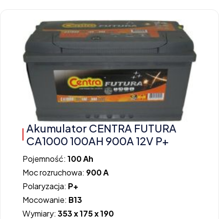
Akumulator CENTRA FUTURA
CA1000 100AH 900A 12V P+
Pojemność:
100 Ah
Moc rozruchowa:
900 A
Polaryzacja:
P+
Mocowanie:
B13
Wymiary:
353 x 175 x 190