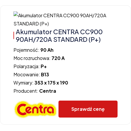
Akumulator CENTRA CC900
90AH/720A STANDARD (P+)
Pojemność:
90 Ah
Moc rozruchowa:
720 A
Polaryzacja:
P+
Mocowanie:
B13
Wymiary:
353 x 175 x 190
Producent:
Centra
Sprawdź cenę