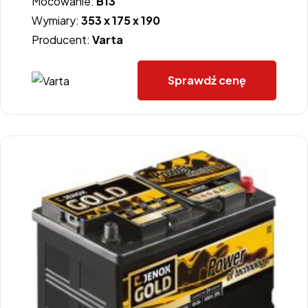
Mocowanie:
B13
Wymiary:
353 x 175 x 190
Producent:
Varta
Sprawdź cenę