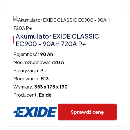
Akumulator EXIDE CLASSIC
EC900 - 90AH 720A P+
Pojemność:
90 Ah
Moc rozruchowa:
720 A
Polaryzacja:
P+
Mocowanie:
B13
Wymiary:
353 x 175 x 190
Producent:
Exide
Sprawdź cenę