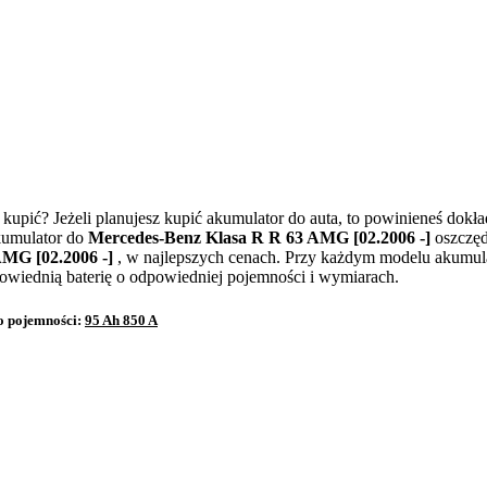
]
kupić? Jeżeli planujesz kupić akumulator do auta, to powinieneś dokł
kumulator do
Mercedes-Benz Klasa R R 63 AMG [02.2006 -]
oszczęd
AMG [02.2006 -]
, w najlepszych cenach. Przy każdym modelu akumula
powiednią baterię o odpowiedniej pojemności i wymiarach.
o pojemności:
95 Ah 850 A