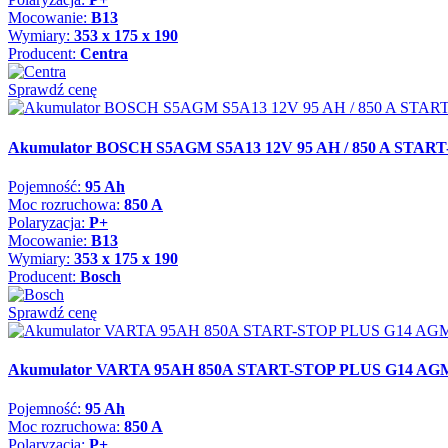
Mocowanie:
B13
Wymiary:
353 x 175 x 190
Producent:
Centra
Sprawdź cenę
Akumulator BOSCH S5AGM S5A13 12V 95 AH / 850 A STAR
Pojemność:
95 Ah
Moc rozruchowa:
850 A
Polaryzacja:
P+
Mocowanie:
B13
Wymiary:
353 x 175 x 190
Producent:
Bosch
Sprawdź cenę
Akumulator VARTA 95AH 850A START-STOP PLUS G14 AG
Pojemność:
95 Ah
Moc rozruchowa:
850 A
Polaryzacja:
P+