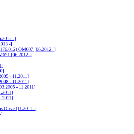
.2012 -]
013 -]
176.012) OM607 [06.2012 -]
651 [06.2012 -]
1]
0]
005 - 11.2011]
008 - 11.2011]
3.2005 - 11.2011]
1.2011]
1.2011]
 Drive [11.2011 -]
-]