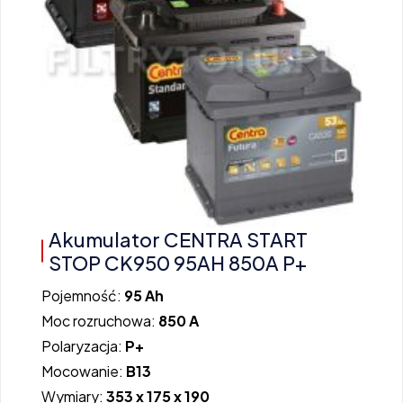
Akumulator CENTRA START
STOP CK950 95AH 850A P+
Pojemność:
95 Ah
Moc rozruchowa:
850 A
Polaryzacja:
P+
Mocowanie:
B13
Wymiary:
353 x 175 x 190