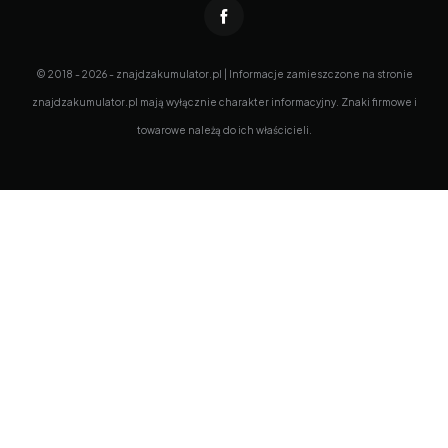
© 2018 - 2026 - znajdzakumulator.pl | Informacje zamieszczone na stronie
znajdzakumulator.pl mają wyłącznie charakter informacyjny. Znaki firmowe i
towarowe należą do ich właścicieli.