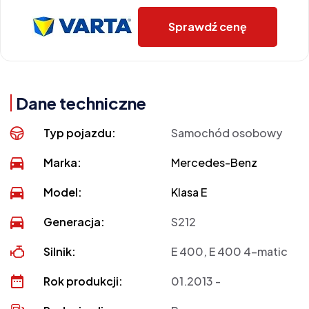
Sprawdź cenę
Dane techniczne
Typ pojazdu:
Samochód osobowy
Marka:
Mercedes-Benz
Model:
Klasa E
Generacja:
S212
Silnik:
E 400, E 400 4-matic
Rok produkcji:
01.2013 -