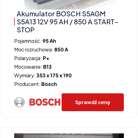
Akumulator BOSCH S5AGM
S5A13 12V 95 AH / 850 A START-
STOP
Pojemność:
95 Ah
Moc rozruchowa:
850 A
Polaryzacja:
P+
Mocowanie:
B13
Wymiary:
353 x 175 x 190
Producent:
Bosch
Sprawdź cenę