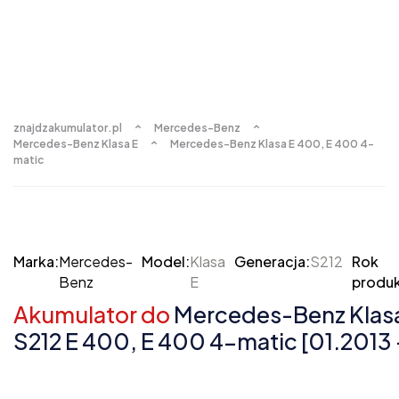
znajdzakumulator.pl
Mercedes-Benz
Mercedes-Benz Klasa E
Mercedes-Benz Klasa E 400, E 400 4-
matic
Marka:
Mercedes-
Model:
Klasa
Generacja:
S212
Rok
Benz
E
produk
Akumulator do
Mercedes-Benz Klasa
S212 E 400, E 400 4-matic [01.2013 