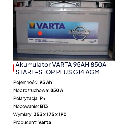
Akumulator VARTA 95AH 850A
START-STOP PLUS G14 AGM
Pojemność:
95 Ah
Moc rozruchowa:
850 A
Polaryzacja:
P+
Mocowanie:
B13
Wymiary:
353 x 175 x 190
Producent:
Varta