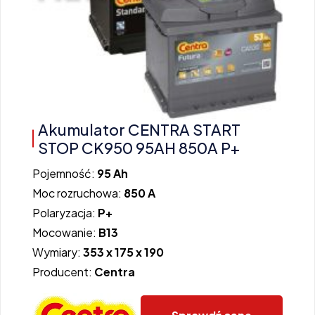
Akumulator CENTRA START
STOP CK950 95AH 850A P+
Pojemność:
95 Ah
Moc rozruchowa:
850 A
Polaryzacja:
P+
Mocowanie:
B13
Wymiary:
353 x 175 x 190
Producent:
Centra