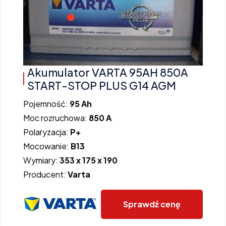
Akumulator VARTA 95AH 850A
START-STOP PLUS G14 AGM
Pojemność:
95 Ah
Moc rozruchowa:
850 A
Polaryzacja:
P+
Mocowanie:
B13
Wymiary:
353 x 175 x 190
Producent:
Varta
Sprawdź cenę