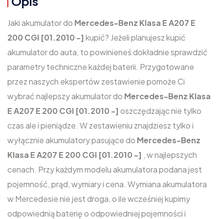
Opis
Jaki akumulator do
Mercedes-Benz Klasa E A207 E
200 CGI [01.2010 -]
kupić? Jeżeli planujesz kupić
akumulator do auta, to powinieneś dokładnie sprawdzić
parametry techniczne każdej baterii. Przygotowane
przez naszych ekspertów zestawienie pomoże Ci
wybrać najlepszy akumulator do
Mercedes-Benz Klasa
E A207 E 200 CGI [01.2010 -]
oszczędzając nie tylko
czas ale i pieniądze. W zestawieniu znajdziesz tylko i
wyłącznie akumulatory pasujące do
Mercedes-Benz
Klasa E A207 E 200 CGI [01.2010 -]
, w najlepszych
cenach. Przy każdym modelu akumulatora podana jest
pojemność, prąd, wymiary i cena. Wymiana akumulatora
w Mercedesie nie jest droga, o ile wcześniej kupimy
odpowiednią baterię o odpowiedniej pojemności i