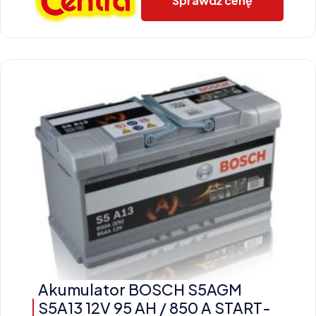
Sprawdź cenę
Akumulator BOSCH S5AGM
S5A13 12V 95 AH / 850 A START-