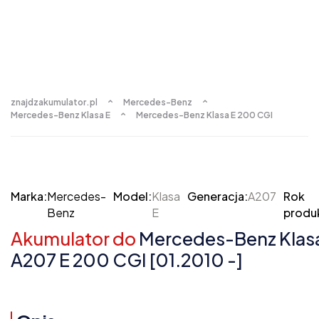
znajdzakumulator.pl
Mercedes-Benz
Mercedes-Benz Klasa E
Mercedes-Benz Klasa E 200 CGI
Marka:
Mercedes-
Model:
Klasa
Generacja:
A207
Rok
Benz
E
produk
Akumulator do
Mercedes-Benz Klasa
A207 E 200 CGI [01.2010 -]