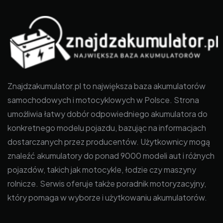
Znajdzakumulator.pl to największa baza akumulatorów
samochodowych i motocyklowych w Polsce. Strona
umożliwia łatwy dobór odpowiedniego akumulatora do
konkretnego modelu pojazdu, bazując na informacjach
dostarczanych przez producentów. Użytkownicy mogą
znaleźć akumulatory do ponad 9000 modeli aut i różnych
pojazdów, takich jak motocykle, łodzie czy maszyny
rolnicze. Serwis oferuje także poradnik motoryzacyjny,
który pomaga w wyborze i użytkowaniu akumulatorów.