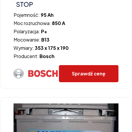
STOP
Pojemność:
95 Ah
Moc rozruchowa:
850 A
Polaryzacja:
P+
Mocowanie:
B13
Wymiary:
353 x 175 x 190
Producent:
Bosch
Sprawdź cenę