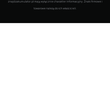
znajdzakumulator.pl mają wyłącznie charakter informacyjny. Znaki firmowe i
towarowe należą do ich właścicieli.