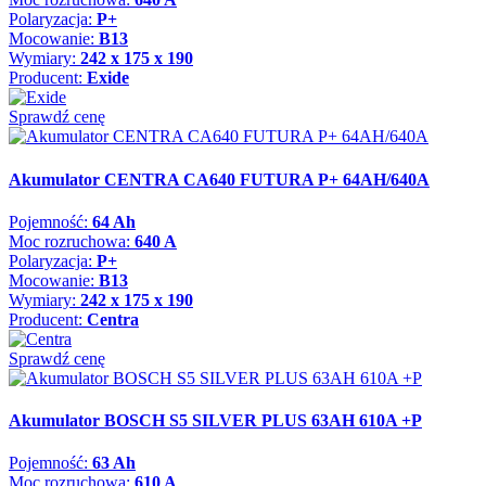
Polaryzacja:
P+
Mocowanie:
B13
Wymiary:
242 x 175 x 190
Producent:
Exide
Sprawdź cenę
Akumulator CENTRA CA640 FUTURA P+ 64AH/640A
Pojemność:
64 Ah
Moc rozruchowa:
640 A
Polaryzacja:
P+
Mocowanie:
B13
Wymiary:
242 x 175 x 190
Producent:
Centra
Sprawdź cenę
Akumulator BOSCH S5 SILVER PLUS 63AH 610A +P
Pojemność:
63 Ah
Moc rozruchowa:
610 A