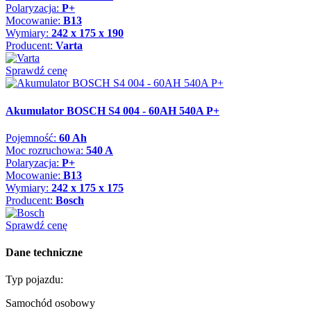
Polaryzacja:
P+
Mocowanie:
B13
Wymiary:
242 x 175 x 190
Producent:
Varta
Sprawdź cenę
Akumulator BOSCH S4 004 - 60AH 540A P+
Pojemność:
60 Ah
Moc rozruchowa:
540 A
Polaryzacja:
P+
Mocowanie:
B13
Wymiary:
242 x 175 x 175
Producent:
Bosch
Sprawdź cenę
Dane techniczne
Typ pojazdu:
Samochód osobowy