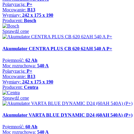
Polaryzacja:
P+
Mocowanie:
B13
Wymiary:
242 x 175 x 190
Producent:
Bosch
Sprawdź cenę
Akumulator CENTRA PLUS CB 620 62AH 540 A P+
Pojemność:
62 Ah
Moc rozruchowa:
540 A
Polaryzacja:
P+
Mocowanie:
B13
Wymiary:
242 x 175 x 190
Producent:
Centra
Sprawdź cenę
Akumulator VARTA BLUE DYNAMIC D24 (60AH 540A) (P+)
Pojemność:
60 Ah
Moc rozruchowa:
540 A