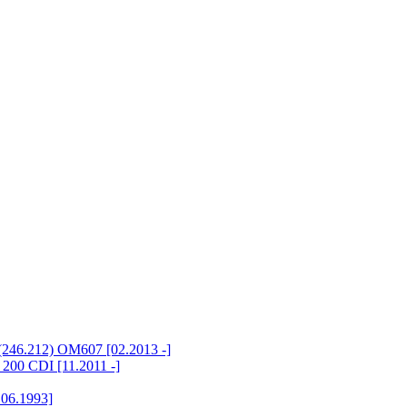
246.212) OM607 [02.2013 -]
200 CDI [11.2011 -]
 06.1993]