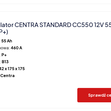
lator CENTRA STANDARD CC550 12V 5
P+)
:
55 Ah
howa:
460 A
:
P+
:
B13
42 x 175 x 175
:
Centra
Sprawdź c