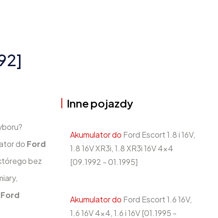
92]
Inne pojazdy
yboru?
Akumulator do
Ford Escort 1.8 i 16V,
lator do
Ford
1.8 16V XR3i, 1.8 XR3i 16V 4x4
 którego bez
[09.1992 - 01.1995]
iary,
w
Ford
Akumulator do
Ford Escort 1.6 16V,
1.6 16V 4x4, 1.6 i 16V [01.1995 -