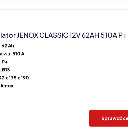
ator JENOX CLASSIC 12V 62AH 510A P+
:
62 Ah
howa:
510 A
:
P+
:
B13
42 x 175 x 190
:
Jenox
Sprawdź c