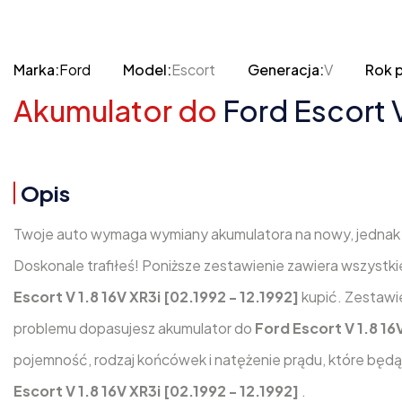
Marka:
Ford
Model:
Escort
Generacja:
V
Rok p
Akumulator do
Ford Escort V
Opis
Twoje auto wymaga wymiany akumulatora na nowy, jednak n
Doskonale trafiłeś! Poniższe zestawienie zawiera wszystkie
Escort V 1.8 16V XR3i [02.1992 - 12.1992]
kupić. Zestawi
problemu dopasujesz akumulator do
Ford Escort V 1.8 16
pojemność, rodzaj końcówek i natężenie prądu, które bę
Escort V 1.8 16V XR3i [02.1992 - 12.1992]
.