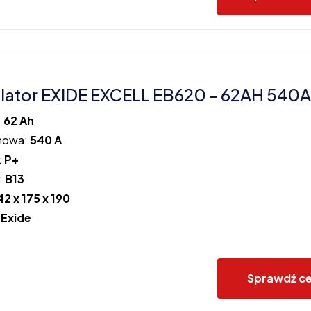
ator EXIDE EXCELL EB620 - 62AH 540A
:
62 Ah
howa:
540 A
:
P+
:
B13
42 x 175 x 190
:
Exide
Sprawdź c