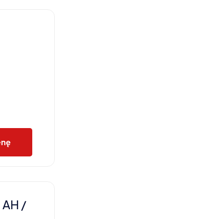
enę
 AH /