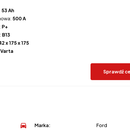
:
53 Ah
howa:
500 A
:
P+
:
B13
42 x 175 x 175
:
Varta
Sprawdź c
Marka:
Ford