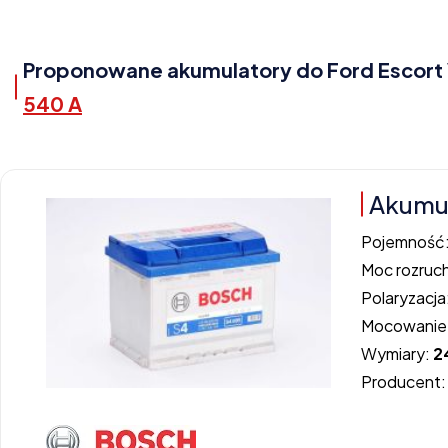
Proponowane akumulatory do Ford Escort V 
540 A
Akumu
Pojemność
Moc rozruc
Polaryzacja
Mocowanie
Wymiary:
2
Producent