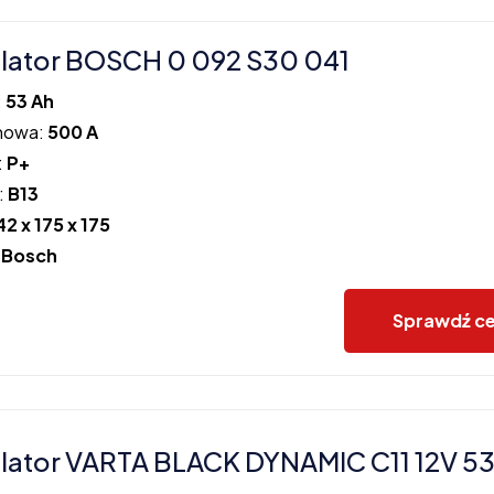
lator BOSCH 0 092 S30 041
:
53 Ah
howa:
500 A
:
P+
:
B13
42 x 175 x 175
:
Bosch
Sprawdź c
ator VARTA BLACK DYNAMIC C11 12V 53