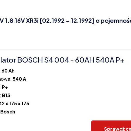
1.8 16V XR3i [02.1992 - 12.1992] o pojemnoś
lator BOSCH S4 004 - 60AH 540A P+
:
60 Ah
howa:
540 A
:
P+
:
B13
42 x 175 x 175
:
Bosch
Sprawdź c