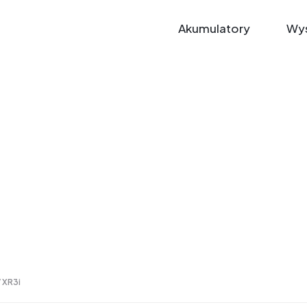
Akumulatory
Wys
V XR3i