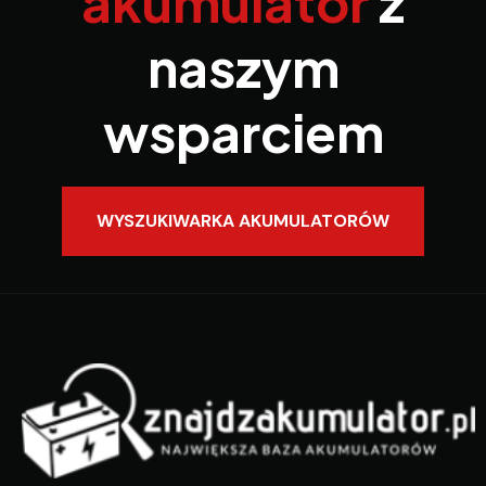
akumulator
z
naszym
wsparciem
WYSZUKIWARKA AKUMULATORÓW