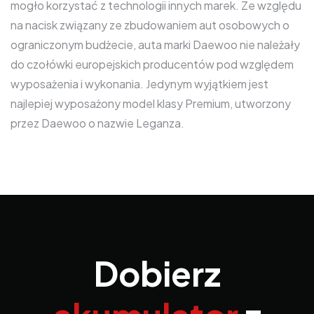
mogło korzystać z technologii innych marek. Ze względu
na nacisk związany ze zbudowaniem aut osobowych o
ograniczonym budżecie, auta marki Daewoo nie należały
do czołówki europejskich producentów pod względem
wyposażenia i wykonania. Jedynym wyjątkiem jest
najlepiej wyposażony model klasy Premium, utworzony
przez Daewoo o nazwie Leganza.
Dobierz