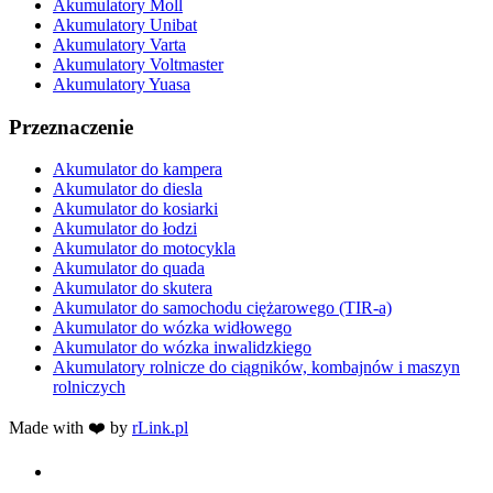
Akumulatory Moll
Akumulatory Unibat
Akumulatory Varta
Akumulatory Voltmaster
Akumulatory Yuasa
Przeznaczenie
Akumulator do kampera
Akumulator do diesla
Akumulator do kosiarki
Akumulator do łodzi
Akumulator do motocykla
Akumulator do quada
Akumulator do skutera
Akumulator do samochodu ciężarowego (TIR-a)
Akumulator do wózka widłowego
Akumulator do wózka inwalidzkiego
Akumulatory rolnicze do ciągników, kombajnów i maszyn
rolniczych
Made with ❤️ by
rLink.pl