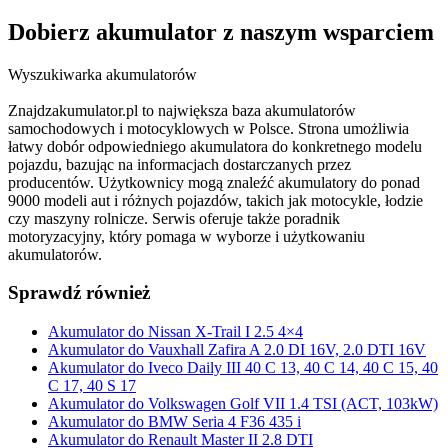
Dobierz
akumulator
z naszym wsparciem
Wyszukiwarka akumulatorów
Znajdzakumulator.pl to największa baza akumulatorów
samochodowych i motocyklowych w Polsce. Strona umożliwia
łatwy dobór odpowiedniego akumulatora do konkretnego modelu
pojazdu, bazując na informacjach dostarczanych przez
producentów. Użytkownicy mogą znaleźć akumulatory do ponad
9000 modeli aut i różnych pojazdów, takich jak motocykle, łodzie
czy maszyny rolnicze. Serwis oferuje także poradnik
motoryzacyjny, który pomaga w wyborze i użytkowaniu
akumulatorów.
Sprawdź również
Akumulator do Nissan X-Trail I 2.5 4×4
Akumulator do Vauxhall Zafira A 2.0 DI 16V, 2.0 DTI 16V
Akumulator do Iveco Daily III 40 C 13, 40 C 14, 40 C 15, 40
C 17, 40 S 17
Akumulator do Volkswagen Golf VII 1.4 TSI (ACT, 103kW)
Akumulator do BMW Seria 4 F36 435 i
Akumulator do Renault Master II 2.8 DTI