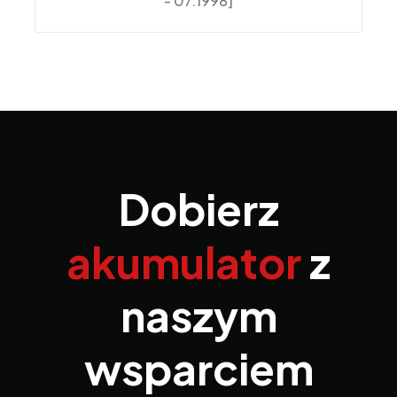
- 07.1998]
Dobierz
akumulator
z
naszym
wsparciem