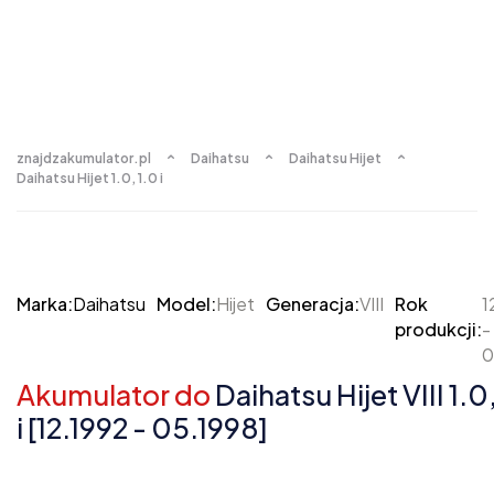
znajdzakumulator.pl
Daihatsu
Daihatsu Hijet
Daihatsu Hijet 1.0, 1.0 i
Marka:
Daihatsu
Model:
Hijet
Generacja:
VIII
Rok
1
produkcji:
-
0
Akumulator do
Daihatsu Hijet VIII 1.0
i [12.1992 - 05.1998]