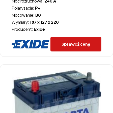
Moc rozruchowa:
240 A
Polaryzacja:
P+
Mocowanie:
B0
Wymiary:
187 x 127 x 220
Producent:
Exide
Sprawdź cenę