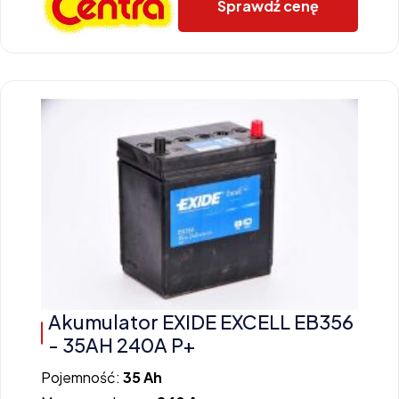
Sprawdź cenę
Akumulator EXIDE EXCELL EB356
- 35AH 240A P+
Pojemność:
35 Ah