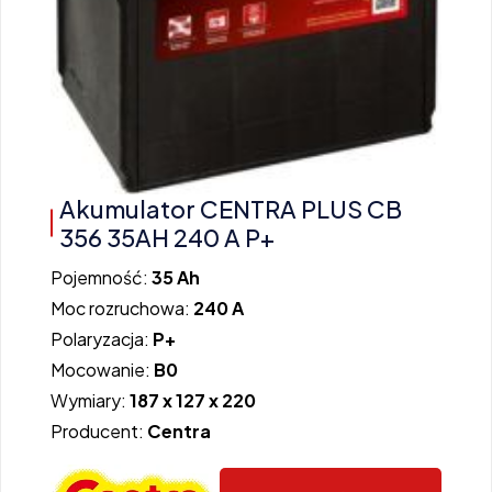
Akumulator CENTRA PLUS CB
356 35AH 240 A P+
Pojemność:
35 Ah
Moc rozruchowa:
240 A
Polaryzacja:
P+
Mocowanie:
B0
Wymiary:
187 x 127 x 220
Producent:
Centra