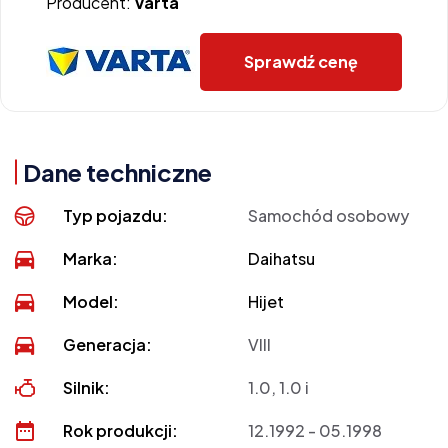
Producent:
Varta
Sprawdź cenę
Dane techniczne
Typ pojazdu:
Samochód osobowy
Marka:
Daihatsu
Model:
Hijet
Generacja:
VIII
Silnik:
1.0, 1.0 i
Rok produkcji:
12.1992 - 05.1998