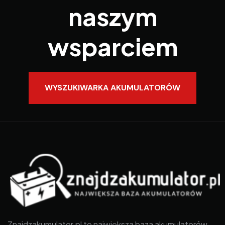
naszym
wsparciem
WYSZUKIWARKA AKUMULATORÓW
Znajdzakumulator.pl to największa baza akumulatorów