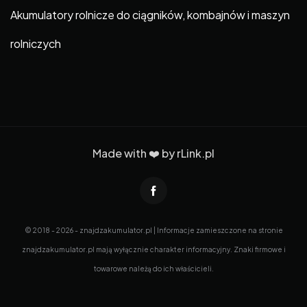
Akumulatory rolnicze do ciągników, kombajnów i maszyn
rolniczych
Made with ❤️ by
rLink.pl
© 2018 - 2026 - znajdzakumulator.pl | Informacje zamieszczone na stronie
znajdzakumulator.pl mają wyłącznie charakter informacyjny. Znaki firmowe i
towarowe należą do ich właścicieli.