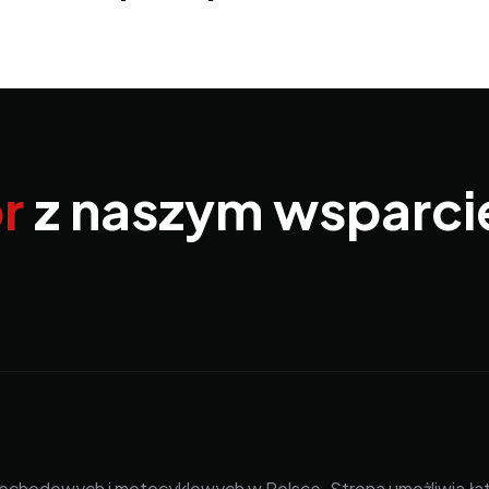
r
z naszym wsparc
mochodowych i motocyklowych w Polsce. Strona umożliwia 