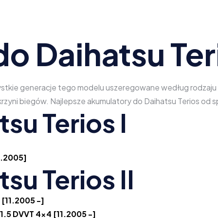
o Daihatsu Ter
zystkie generacje tego modelu uszeregowane według rodzaju na
 skrzyni biegów. Najlepsze akumulatory do Daihatsu Terios o
su Terios I
10.2005]
su Terios II
 [11.2005 -]
, 1.5 DVVT 4x4 [11.2005 -]