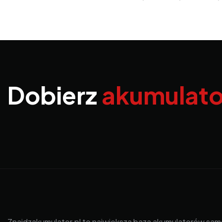
Dobierz
akumulato
Znajdzakumulator.pl to największa baza akumulatorów sa