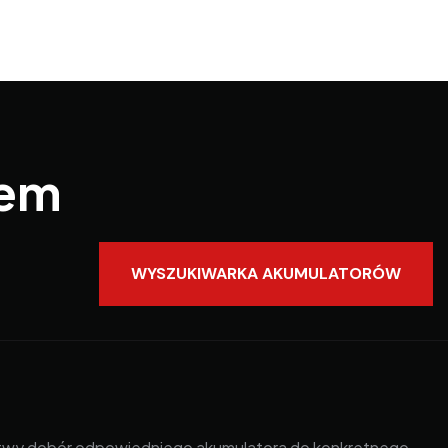
iem
WYSZUKIWARKA AKUMULATORÓW
łatwy dobór odpowiedniego akumulatora do konkretnego