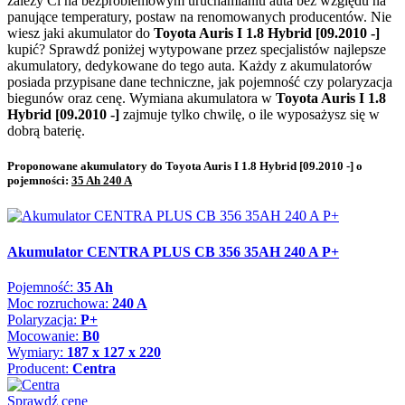
zależy Ci na bezproblemowym uruchamianiu auta bez względu na
panujące temperatury, postaw na renomowanych producentów. Nie
wiesz jaki akumulator do
Toyota Auris I 1.8 Hybrid [09.2010 -]
kupić? Sprawdź poniżej wytypowane przez specjalistów najlepsze
akumulatory, dedykowane do tego auta. Każdy z akumulatorów
posiada przypisane dane techniczne, jak pojemność czy polaryzacja
biegunów oraz cenę. Wymiana akumulatora w
Toyota Auris I 1.8
Hybrid [09.2010 -]
zajmuje tylko chwilę, o ile wyposażysz się w
dobrą baterię.
Proponowane akumulatory do Toyota Auris I 1.8 Hybrid [09.2010 -] o
pojemności:
35 Ah 240 A
Akumulator CENTRA PLUS CB 356 35AH 240 A P+
Pojemność:
35 Ah
Moc rozruchowa:
240 A
Polaryzacja:
P+
Mocowanie:
B0
Wymiary:
187 x 127 x 220
Producent:
Centra
Sprawdź cenę