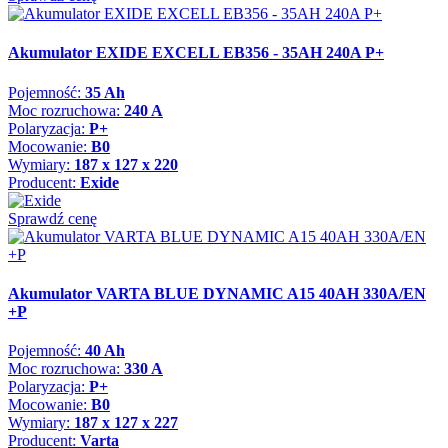
Akumulator EXIDE EXCELL EB356 - 35AH 240A P+
Pojemność:
35 Ah
Moc rozruchowa:
240 A
Polaryzacja:
P+
Mocowanie:
B0
Wymiary:
187 x 127 x 220
Producent:
Exide
Sprawdź cenę
Akumulator VARTA BLUE DYNAMIC A15 40AH 330A/EN
+P
Pojemność:
40 Ah
Moc rozruchowa:
330 A
Polaryzacja:
P+
Mocowanie:
B0
Wymiary:
187 x 127 x 227
Producent:
Varta