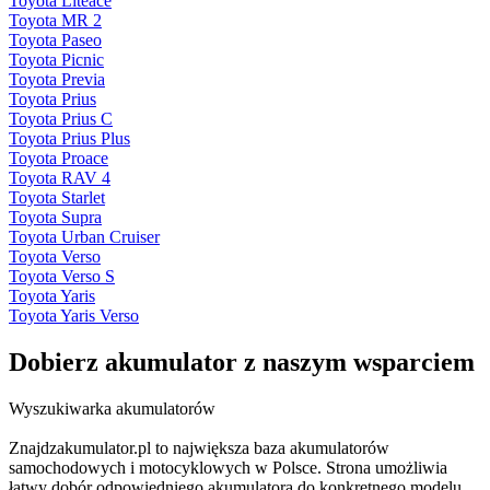
Toyota Liteace
Toyota MR 2
Toyota Paseo
Toyota Picnic
Toyota Previa
Toyota Prius
Toyota Prius C
Toyota Prius Plus
Toyota Proace
Toyota RAV 4
Toyota Starlet
Toyota Supra
Toyota Urban Cruiser
Toyota Verso
Toyota Verso S
Toyota Yaris
Toyota Yaris Verso
Dobierz
akumulator
z naszym wsparciem
Wyszukiwarka akumulatorów
Znajdzakumulator.pl to największa baza akumulatorów
samochodowych i motocyklowych w Polsce. Strona umożliwia
łatwy dobór odpowiedniego akumulatora do konkretnego modelu