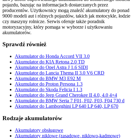
pojazdu, bazując na informacjach dostarczanych przez
producentów. Użytkownicy mogą znaleźć akumulatory do ponad
9000 modeli aut i różnych pojazdów, takich jak motocykle, łodzie
czy maszyny rolnicze. Serwis oferuje także poradnik
motoryzacyjny, który pomaga w wyborze i użytkowaniu
akumulatorów.
Sprawdź również
Akumulator do Honda Accord VII 3.0
Akumulator do KIA Retona 2.0 TD
Akumulator do Opel Astra J 1.6 SIDI
Akumulator do Lancia Thema II 3.0 V6 CRD
Akumulator do BMW M3 E92 M
Akumulator do Proton Persona 1.3
Akumulator do Skoda Felicia I 1.3
Akumulator do Jeep Grand Cherokee II 4.0, 4.0 4×4
Akumulator do BMW Seria 7 F01, F02, F03, F04 730 d
Akumulator do Lamborghini LP 640 LP 640, LP 670
Rodzaje akumulatorów
Akumulatory obsługowe
Akumulatory niklowe (zasadowe, niklowo-kadmowe)