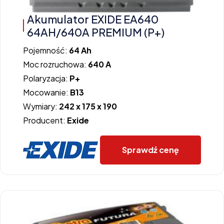
Akumulator EXIDE EA640
64AH/640A PREMIUM (P+)
Pojemność:
64 Ah
Moc rozruchowa:
640 A
Polaryzacja:
P+
Mocowanie:
B13
Wymiary:
242 x 175 x 190
Producent:
Exide
Sprawdź cenę