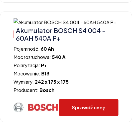
Akumulator BOSCH S4 004 -
60AH 540A P+
Pojemność:
60 Ah
Moc rozruchowa:
540 A
Polaryzacja:
P+
Mocowanie:
B13
Wymiary:
242 x 175 x 175
Producent:
Bosch
Sprawdź cenę