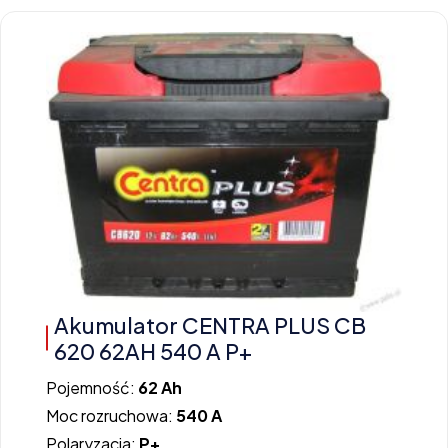
Akumulator CENTRA PLUS CB
620 62AH 540 A P+
Pojemność:
62 Ah
Moc rozruchowa:
540 A
Polaryzacja:
P+