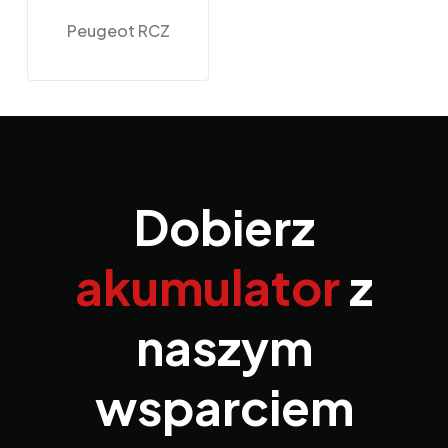
Peugeot RCZ
Dobierz
akumulator
z
naszym
wsparciem