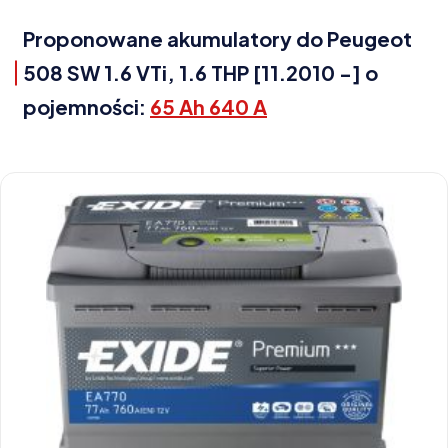
Proponowane akumulatory do Peugeot
508 SW 1.6 VTi, 1.6 THP [11.2010 -] o
pojemności:
65 Ah 640 A