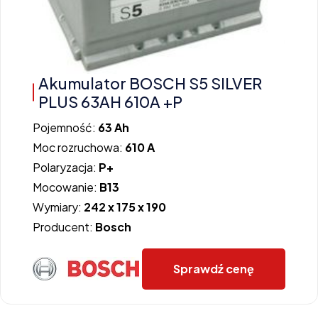
Akumulator BOSCH S5 SILVER
PLUS 63AH 610A +P
Pojemność:
63 Ah
Moc rozruchowa:
610 A
Polaryzacja:
P+
Mocowanie:
B13
Wymiary:
242 x 175 x 190
Producent:
Bosch
Sprawdź cenę