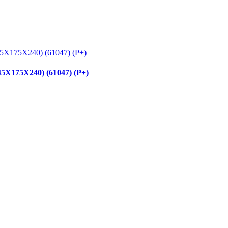
175X240) (61047) (P+)