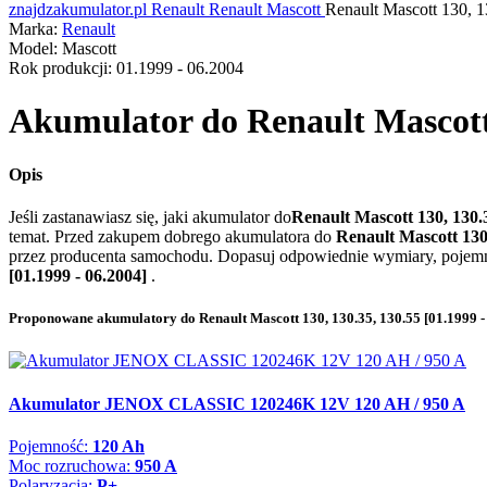
znajdzakumulator.pl
Renault
Renault Mascott
Renault Mascott 130, 1
Marka:
Renault
Model:
Mascott
Rok produkcji:
01.1999 - 06.2004
Akumulator do
Renault Mascott 
Opis
Jeśli zastanawiasz się, jaki akumulator do
Renault Mascott 130, 130.3
temat. Przed zakupem dobrego akumulatora do
Renault Mascott 130,
przez producenta samochodu. Dopasuj odpowiednie wymiary, pojemnoś
[01.1999 - 06.2004]
.
Proponowane akumulatory do Renault Mascott 130, 130.35, 130.55 [01.1999 -
Akumulator JENOX CLASSIC 120246K 12V 120 AH / 950 A
Pojemność:
120 Ah
Moc rozruchowa:
950 A
Polaryzacja:
P+