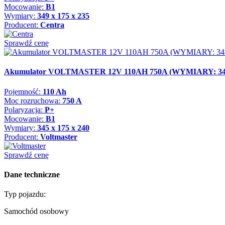
Mocowanie:
B1
Wymiary:
349 x 175 x 235
Producent:
Centra
Sprawdź cenę
Akumulator VOLTMASTER 12V 110AH 750A (WYMIARY: 345X
Pojemność:
110 Ah
Moc rozruchowa:
750 A
Polaryzacja:
P+
Mocowanie:
B1
Wymiary:
345 x 175 x 240
Producent:
Voltmaster
Sprawdź cenę
Dane techniczne
Typ pojazdu:
Samochód osobowy