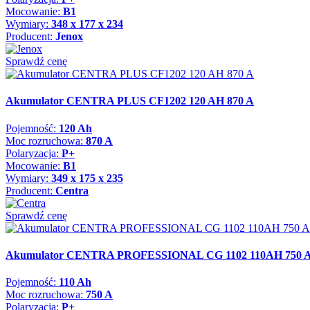
Mocowanie:
B1
Wymiary:
348 x 177 x 234
Producent:
Jenox
Sprawdź cenę
Akumulator CENTRA PLUS CF1202 120 AH 870 A
Pojemność:
120 Ah
Moc rozruchowa:
870 A
Polaryzacja:
P+
Mocowanie:
B1
Wymiary:
349 x 175 x 235
Producent:
Centra
Sprawdź cenę
Akumulator CENTRA PROFESSIONAL CG 1102 110AH 750 A
Pojemność:
110 Ah
Moc rozruchowa:
750 A
Polaryzacja:
P+