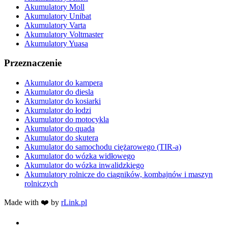
Akumulatory Moll
Akumulatory Unibat
Akumulatory Varta
Akumulatory Voltmaster
Akumulatory Yuasa
Przeznaczenie
Akumulator do kampera
Akumulator do diesla
Akumulator do kosiarki
Akumulator do łodzi
Akumulator do motocykla
Akumulator do quada
Akumulator do skutera
Akumulator do samochodu ciężarowego (TIR-a)
Akumulator do wózka widłowego
Akumulator do wózka inwalidzkiego
Akumulatory rolnicze do ciągników, kombajnów i maszyn
rolniczych
Made with ❤️ by
rLink.pl