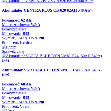
Akumulator CENTRA PLUS CB 620 62AH 540 A P+
Pojemność:
62 Ah
Moc rozruchowa:
540 A
Polaryzacja:
P+
Mocowanie:
B13
Wymiary:
242 x 175 x 190
Producent:
Centra
Sprawdź cenę
Akumulator VARTA BLUE DYNAMIC D24 (60AH 540A)
(P+)
Pojemność:
60 Ah
Moc rozruchowa:
540 A
Polaryzacja:
P+
Mocowanie:
B13
Wymiary:
242 x 175 x 190
Producent:
Varta