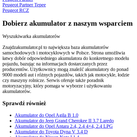
Peugeot Partner Tepee
Peugeot RCZ
Dobierz
akumulator
z naszym wsparciem
Wyszukiwarka akumulatorów
Znajdzakumulator.pl to największa baza akumulatorów
samochodowych i motocyklowych w Polsce. Strona umożliwia
łatwy dobór odpowiedniego akumulatora do konkretnego modelu
pojazdu, bazując na informacjach dostarczanych przez
producentów. Użytkownicy mogą znaleźć akumulatory do ponad
9000 modeli aut i różnych pojazdów, takich jak motocykle, łodzie
czy maszyny rolnicze. Serwis oferuje także poradnik
motoryzacyjny, który pomaga w wyborze i użytkowaniu
akumulatorów.
Sprawdź również
Akumulator do Opel Agila B 1.0
Akumulator do Jeep Grand Cherokee II 3.7 Laredo
Akumulator do Opel Antara 2.4, 2.4 4×4, 2.4 LPG
Akumulator do Toyota Dyna V 3.4 D