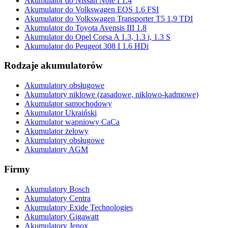
Akumulator do Nissan Note I 1.4
Akumulator do Volkswagen EOS 1.6 FSI
Akumulator do Volkswagen Transporter T5 1.9 TDI
Akumulator do Toyota Avensis III 1.8
Akumulator do Opel Corsa A 1.3, 1.3 i, 1.3 S
Akumulator do Peugeot 308 I 1.6 HDi
Rodzaje akumulatorów
Akumulatory obsługowe
Akumulatory niklowe (zasadowe, niklowo-kadmowe)
Akumulator samochodowy
Akumulator Ukraiński
Akumulator wapniowy CaCa
Akumulator żelowy
Akumulatory obsługowe
Akumulatory AGM
Firmy
Akumulatory Bosch
Akumulatory Centra
Akumulatory Exide Technologies
Akumulatory Gigawatt
Akumulatory Jenox