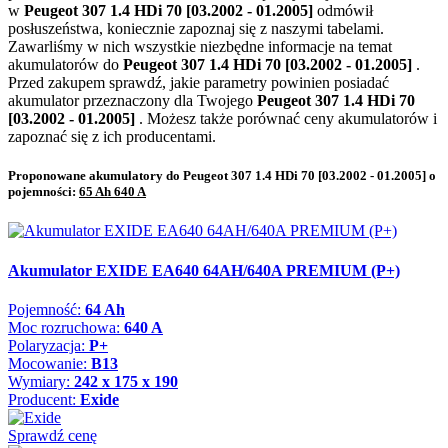
w
Peugeot 307 1.4 HDi 70 [03.2002 - 01.2005]
odmówił
posłuszeństwa, koniecznie zapoznaj się z naszymi tabelami.
Zawarliśmy w nich wszystkie niezbędne informacje na temat
akumulatorów do
Peugeot 307 1.4 HDi 70 [03.2002 - 01.2005]
.
Przed zakupem sprawdź, jakie parametry powinien posiadać
akumulator przeznaczony dla Twojego
Peugeot 307 1.4 HDi 70
[03.2002 - 01.2005]
. Możesz także porównać ceny akumulatorów i
zapoznać się z ich producentami.
Proponowane akumulatory do Peugeot 307 1.4 HDi 70 [03.2002 - 01.2005] o
pojemności:
65 Ah 640 A
Akumulator EXIDE EA640 64AH/640A PREMIUM (P+)
Pojemność:
64 Ah
Moc rozruchowa:
640 A
Polaryzacja:
P+
Mocowanie:
B13
Wymiary:
242 x 175 x 190
Producent:
Exide
Sprawdź cenę