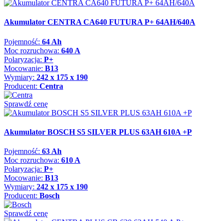
Akumulator CENTRA CA640 FUTURA P+ 64AH/640A
Pojemność:
64 Ah
Moc rozruchowa:
640 A
Polaryzacja:
P+
Mocowanie:
B13
Wymiary:
242 x 175 x 190
Producent:
Centra
Sprawdź cenę
Akumulator BOSCH S5 SILVER PLUS 63AH 610A +P
Pojemność:
63 Ah
Moc rozruchowa:
610 A
Polaryzacja:
P+
Mocowanie:
B13
Wymiary:
242 x 175 x 190
Producent:
Bosch
Sprawdź cenę