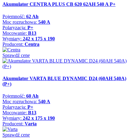
Akumulator CENTRA PLUS CB 620 62AH 540 A P+
Pojemność:
62 Ah
Moc rozruchowa:
540 A
Polaryzacja:
P+
Mocowanie:
B13
Wymiary:
242 x 175 x 190
Producent:
Centra
Sprawdź cenę
Akumulator VARTA BLUE DYNAMIC D24 (60AH 540A)
(P+)
Pojemność:
60 Ah
Moc rozruchowa:
540 A
Polaryzacja:
P+
Mocowanie:
B13
Wymiary:
242 x 175 x 190
Producent:
Varta
Sprawdź cenę