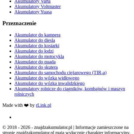
Akumulatory Varta
Akumulatory Voltmaster
Akumulatory Yuasa
Przeznaczenie
Akumulator do kampera
Akumulator do diesla
Akumulator do kosiarki
Akumulator do łodzi
Akumulator do motocykla
Akumulator do quada
Akumulator do skutera
Akumulator do samochodu ciężarowego (TIR-a)
Akumulator do wózka widłowego
Akumulator do wózka inwalidzkiego
Akumulatory rolnicze do ciągników, kombajnów i maszyn
rolniczych
Made with ❤️ by
rLink.pl
© 2018 - 2026 - znajdzakumulator.pl | Informacje zamieszczone na
stronie znajdzakumulator.pl mają wyłącznie charakter informacyjny.