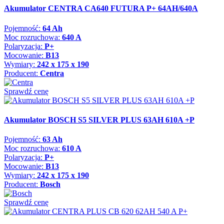
Akumulator CENTRA CA640 FUTURA P+ 64AH/640A
Pojemność:
64 Ah
Moc rozruchowa:
640 A
Polaryzacja:
P+
Mocowanie:
B13
Wymiary:
242 x 175 x 190
Producent:
Centra
Sprawdź cenę
Akumulator BOSCH S5 SILVER PLUS 63AH 610A +P
Pojemność:
63 Ah
Moc rozruchowa:
610 A
Polaryzacja:
P+
Mocowanie:
B13
Wymiary:
242 x 175 x 190
Producent:
Bosch
Sprawdź cenę