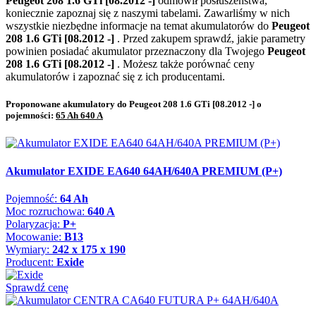
Peugeot 208 1.6 GTi [08.2012 -]
odmówił posłuszeństwa,
koniecznie zapoznaj się z naszymi tabelami. Zawarliśmy w nich
wszystkie niezbędne informacje na temat akumulatorów do
Peugeot
208 1.6 GTi [08.2012 -]
. Przed zakupem sprawdź, jakie parametry
powinien posiadać akumulator przeznaczony dla Twojego
Peugeot
208 1.6 GTi [08.2012 -]
. Możesz także porównać ceny
akumulatorów i zapoznać się z ich producentami.
Proponowane akumulatory do Peugeot 208 1.6 GTi [08.2012 -] o
pojemności:
65 Ah 640 A
Akumulator EXIDE EA640 64AH/640A PREMIUM (P+)
Pojemność:
64 Ah
Moc rozruchowa:
640 A
Polaryzacja:
P+
Mocowanie:
B13
Wymiary:
242 x 175 x 190
Producent:
Exide
Sprawdź cenę