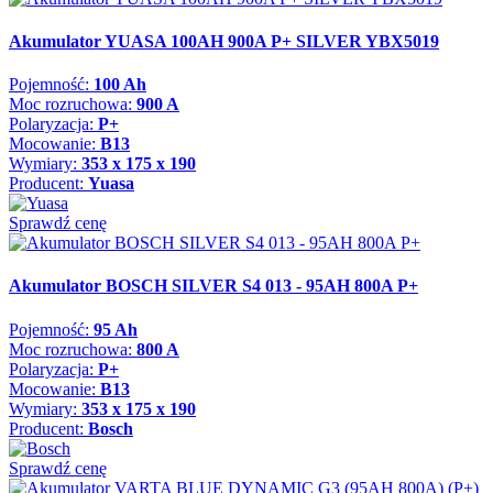
Akumulator YUASA 100AH 900A P+ SILVER YBX5019
Pojemność:
100 Ah
Moc rozruchowa:
900 A
Polaryzacja:
P+
Mocowanie:
B13
Wymiary:
353 x 175 x 190
Producent:
Yuasa
Sprawdź cenę
Akumulator BOSCH SILVER S4 013 - 95AH 800A P+
Pojemność:
95 Ah
Moc rozruchowa:
800 A
Polaryzacja:
P+
Mocowanie:
B13
Wymiary:
353 x 175 x 190
Producent:
Bosch
Sprawdź cenę