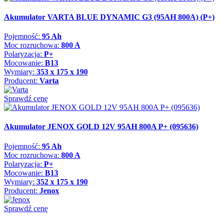
Akumulator VARTA BLUE DYNAMIC G3 (95AH 800A) (P+)
Pojemność:
95 Ah
Moc rozruchowa:
800 A
Polaryzacja:
P+
Mocowanie:
B13
Wymiary:
353 x 175 x 190
Producent:
Varta
Sprawdź cenę
Akumulator JENOX GOLD 12V 95AH 800A P+ (095636)
Pojemność:
95 Ah
Moc rozruchowa:
800 A
Polaryzacja:
P+
Mocowanie:
B13
Wymiary:
352 x 175 x 190
Producent:
Jenox
Sprawdź cenę