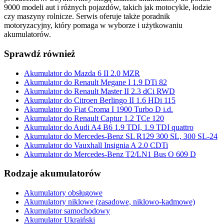
9000 modeli aut i różnych pojazdów, takich jak motocykle, łodzie
czy maszyny rolnicze. Serwis oferuje także poradnik
motoryzacyjny, który pomaga w wyborze i użytkowaniu
akumulatorów.
Sprawdź również
Akumulator do Mazda 6 II 2.0 MZR
Akumulator do Renault Megane I 1.9 DTi 82
Akumulator do Renault Master II 2.3 dCi RWD
Akumulator do Citroen Berlingo II 1.6 HDi 115
Akumulator do Fiat Croma I 1900 Turbo D i.d.
Akumulator do Renault Captur 1.2 TCe 120
Akumulator do Audi A4 B6 1.9 TDI, 1.9 TDI quattro
Akumulator do Mercedes-Benz SL R129 300 SL, 300 SL-24
Akumulator do Vauxhall Insignia A 2.0 CDTi
Akumulator do Mercedes-Benz T2/LN1 Bus O 609 D
Rodzaje akumulatorów
Akumulatory obsługowe
Akumulatory niklowe (zasadowe, niklowo-kadmowe)
Akumulator samochodowy
Akumulator Ukraiński