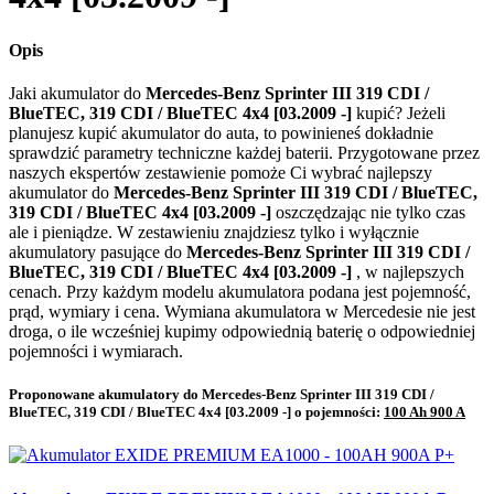
Opis
Jaki akumulator do
Mercedes-Benz Sprinter III 319 CDI /
BlueTEC, 319 CDI / BlueTEC 4x4 [03.2009 -]
kupić? Jeżeli
planujesz kupić akumulator do auta, to powinieneś dokładnie
sprawdzić parametry techniczne każdej baterii. Przygotowane przez
naszych ekspertów zestawienie pomoże Ci wybrać najlepszy
akumulator do
Mercedes-Benz Sprinter III 319 CDI / BlueTEC,
319 CDI / BlueTEC 4x4 [03.2009 -]
oszczędzając nie tylko czas
ale i pieniądze. W zestawieniu znajdziesz tylko i wyłącznie
akumulatory pasujące do
Mercedes-Benz Sprinter III 319 CDI /
BlueTEC, 319 CDI / BlueTEC 4x4 [03.2009 -]
, w najlepszych
cenach. Przy każdym modelu akumulatora podana jest pojemność,
prąd, wymiary i cena. Wymiana akumulatora w Mercedesie nie jest
droga, o ile wcześniej kupimy odpowiednią baterię o odpowiedniej
pojemności i wymiarach.
Proponowane akumulatory do Mercedes-Benz Sprinter III 319 CDI /
BlueTEC, 319 CDI / BlueTEC 4x4 [03.2009 -] o pojemności:
100 Ah 900 A