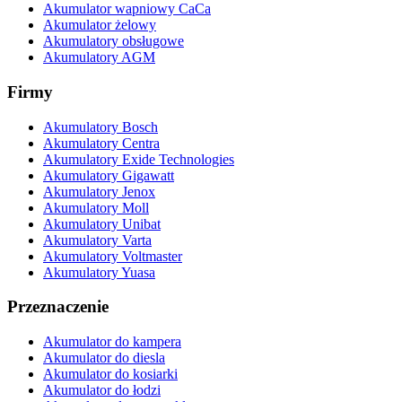
Akumulator wapniowy CaCa
Akumulator żelowy
Akumulatory obsługowe
Akumulatory AGM
Firmy
Akumulatory Bosch
Akumulatory Centra
Akumulatory Exide Technologies
Akumulatory Gigawatt
Akumulatory Jenox
Akumulatory Moll
Akumulatory Unibat
Akumulatory Varta
Akumulatory Voltmaster
Akumulatory Yuasa
Przeznaczenie
Akumulator do kampera
Akumulator do diesla
Akumulator do kosiarki
Akumulator do łodzi