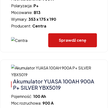
Polaryzacja:
P+
Mocowanie:
B13
Wymiary:
353 x 175 x 190
Producent:
Centra
Sprawdź cenę
Akumulator YUASA 100AH 900A
P+ SILVER YBX5019
Pojemność:
100 Ah
Moc rozruchowa:
900 A