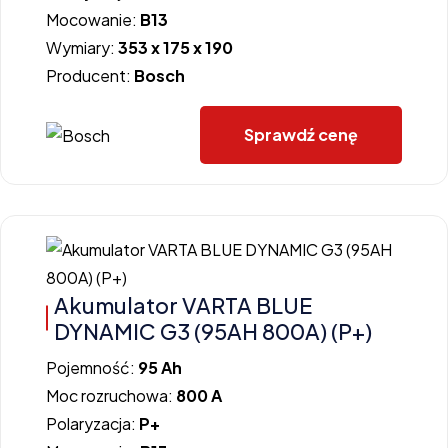
Mocowanie:
B13
Wymiary:
353 x 175 x 190
Producent:
Bosch
Sprawdź cenę
Akumulator VARTA BLUE
DYNAMIC G3 (95AH 800A) (P+)
Pojemność:
95 Ah
Moc rozruchowa:
800 A
Polaryzacja:
P+