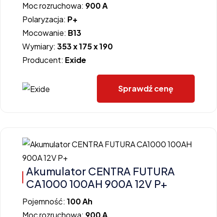
Moc rozruchowa:
900 A
Polaryzacja:
P+
Mocowanie:
B13
Wymiary:
353 x 175 x 190
Producent:
Exide
Sprawdź cenę
Akumulator CENTRA FUTURA
CA1000 100AH 900A 12V P+
Pojemność:
100 Ah
Moc rozruchowa:
900 A