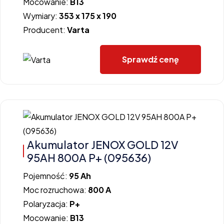
Mocowanie:
B13
Wymiary:
353 x 175 x 190
Producent:
Varta
Sprawdź cenę
Akumulator JENOX GOLD 12V
95AH 800A P+ (095636)
Pojemność:
95 Ah
Moc rozruchowa:
800 A
Polaryzacja:
P+
Mocowanie:
B13