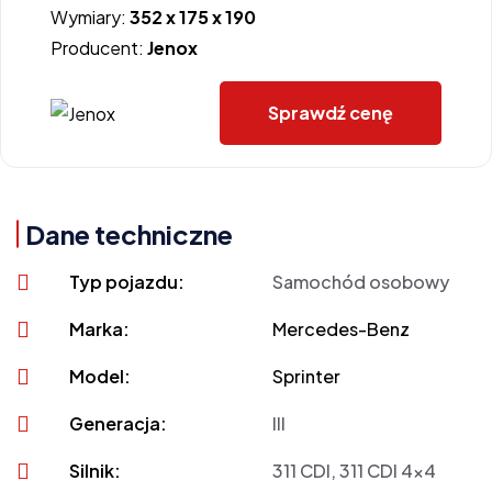
Wymiary:
352 x 175 x 190
Producent:
Jenox
Sprawdź cenę
Dane techniczne
Typ pojazdu:
Samochód osobowy
Marka:
Mercedes-Benz
Model:
Sprinter
Generacja:
III
Silnik:
311 CDI, 311 CDI 4x4