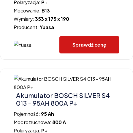
Polaryzacja:
P+
Mocowanie:
B13
Wymiary:
353 x 175 x 190
Producent:
Yuasa
Sprawdź cenę
Akumulator BOSCH SILVER S4
013 - 95AH 800A P+
Pojemność:
95 Ah
Moc rozruchowa:
800 A
Polaryzacja:
P+