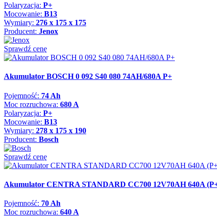
Polaryzacja:
P+
Mocowanie:
B13
Wymiary:
276 x 175 x 175
Producent:
Jenox
Sprawdź cenę
Akumulator BOSCH 0 092 S40 080 74AH/680A P+
Pojemność:
74 Ah
Moc rozruchowa:
680 A
Polaryzacja:
P+
Mocowanie:
B13
Wymiary:
278 x 175 x 190
Producent:
Bosch
Sprawdź cenę
Akumulator CENTRA STANDARD CC700 12V70AH 640A (P+
Pojemność:
70 Ah
Moc rozruchowa:
640 A