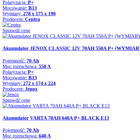
Polaryzacja:
P+
Mocowanie:
B13
Wymiary:
278 x 175 x 190
Producent:
Centra
Sprawdź cenę
Akumulator JENOX CLASSIC 12V 70AH 550A P+ (WYMIARY: 
Pojemność:
70 Ah
Moc rozruchowa:
550 A
Polaryzacja:
P+
Mocowanie:
B13
Wymiary:
272 x 174 x 224
Producent:
Jenox
Sprawdź cenę
Akumulator VARTA 70AH 640A P+ BLACK E13
Pojemność:
70 Ah
Moc rozruchowa:
640 A