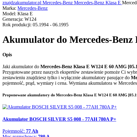
znajdzakumulator.pl
Mercedes-Benz
Mercedes-Benz Klasa E
Merced
Marka:
Mercedes-Benz
Model:
Klasa E
Generacja:
W124
Rok produkcji:
05.1994 - 06.1995
Akumulator do
Mercedes-Benz K
Opis
Jaki akumulator do
Mercedes-Benz Klasa E W124 E 60 AMG [05.1
Przygotowane przez naszych ekspertów zestawienie pomoże Ci wybr
zestawieniu znajdziesz tylko i wyłącznie akumulatory pasujące do
Me
pojemność, prąd, wymiary i cena. Wymiana akumulatora w Mercedesie
Proponowane akumulatory do Mercedes-Benz Klasa E W124 E 60 AMG [05.199
Akumulator BOSCH SILVER S5 008 - 77AH 780A P+
Pojemność:
77 Ah
Moc rozruchowa:
780 A