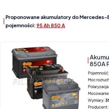
Proponowane akumulatory do Mercedes-Ben
pojemności:
95 Ah 850 A
Akumu
850A 
Pojemność
Moc rozruc
Polaryzacja
Mocowanie
Wymiary:
3
Producent