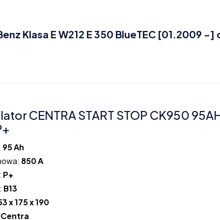
z Klasa E W212 E 350 BlueTEC [01.2009 -] 
lator CENTRA START STOP CK950 95A
P+
:
95 Ah
howa:
850 A
:
P+
:
B13
53 x 175 x 190
:
Centra