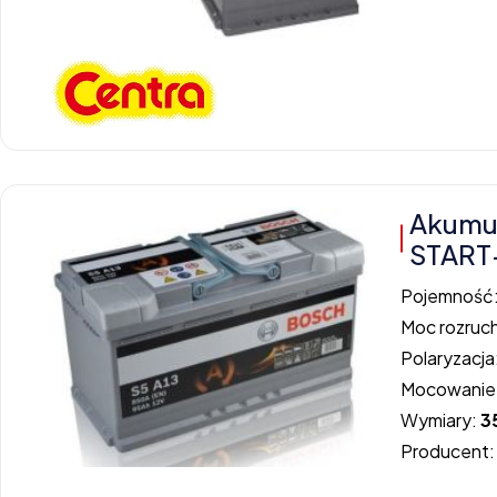
Akumul
START
Pojemność
Moc rozruc
Polaryzacja
Mocowanie
Wymiary:
3
Producent