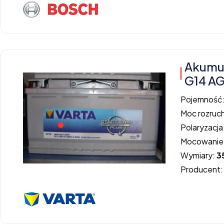
Akumu
G14 A
Pojemność
Moc rozruc
Polaryzacja
Mocowanie
Wymiary:
3
Producent