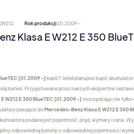
:
W212
Rok produkcji:
01.2009 -
z Klasa E W212 E 350 BlueT
lueTEC [01.2009 -]
kupić? Jeżeli planujesz kupić akumulator
żdej baterii. Przygotowane przez naszych ekspertów zestaw
E W212 E 350 BlueTEC [01.2009 -]
oszczędzając nie tylko c
mulatory pasujące do
Mercedes-Benz Klasa E W212 E 350 
akumulatora podana jest pojemność, prąd, wymiary i cena. W
kupimy odpowiednią baterię o odpowiedniej pojemności i wymi