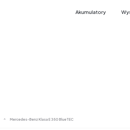
Akumulatory
Wys
Mercedes-Benz Klasa E 350 BlueTEC