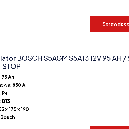
Sprawdź c
ator BOSCH S5AGM S5A13 12V 95 AH / 
-STOP
:
95 Ah
howa:
850 A
:
P+
:
B13
53 x 175 x 190
:
Bosch