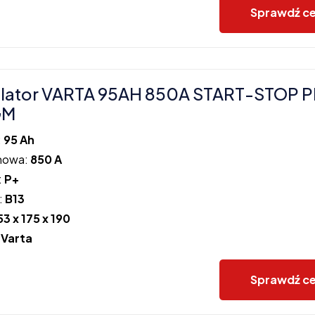
Sprawdź c
lator VARTA 95AH 850A START-STOP 
GM
:
95 Ah
howa:
850 A
:
P+
:
B13
53 x 175 x 190
:
Varta
Sprawdź c