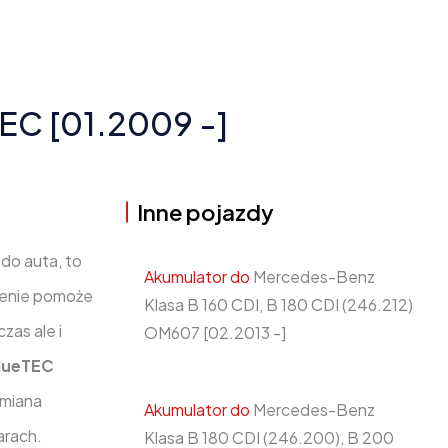
EC [01.2009 -]
Inne pojazdy
 do auta, to
Akumulator do
Mercedes-Benz
ienie pomoże
Klasa B 160 CDI, B 180 CDI (246.212)
zas ale i
OM607 [02.2013 -]
BlueTEC
ymiana
Akumulator do
Mercedes-Benz
arach.
Klasa B 180 CDI (246.200), B 200