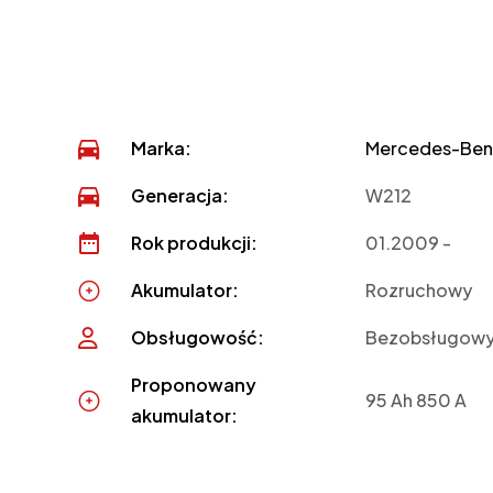
Marka:
Mercedes-Ben
Generacja:
W212
Rok produkcji:
01.2009 -
Akumulator:
Rozruchowy
Obsługowość:
Bezobsługow
Proponowany
95 Ah 850 A
akumulator: