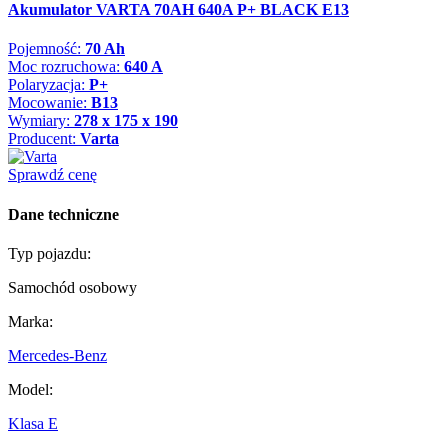
Akumulator VARTA 70AH 640A P+ BLACK E13
Pojemność:
70 Ah
Moc rozruchowa:
640 A
Polaryzacja:
P+
Mocowanie:
B13
Wymiary:
278 x 175 x 190
Producent:
Varta
Sprawdź cenę
Dane techniczne
Typ pojazdu:
Samochód osobowy
Marka:
Mercedes-Benz
Model:
Klasa E