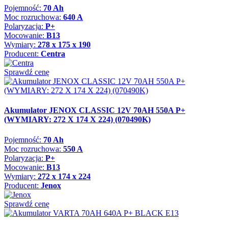
Pojemność:
70 Ah
Moc rozruchowa:
640 A
Polaryzacja:
P+
Mocowanie:
B13
Wymiary:
278 x 175 x 190
Producent:
Centra
Sprawdź cenę
Akumulator JENOX CLASSIC 12V 70AH 550A P+
(WYMIARY: 272 X 174 X 224) (070490K)
Pojemność:
70 Ah
Moc rozruchowa:
550 A
Polaryzacja:
P+
Mocowanie:
B13
Wymiary:
272 x 174 x 224
Producent:
Jenox
Sprawdź cenę