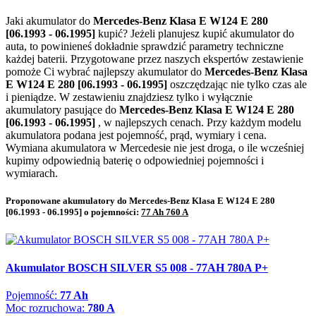
Jaki akumulator do
Mercedes-Benz Klasa E W124 E 280
[06.1993 - 06.1995]
kupić? Jeżeli planujesz kupić akumulator do
auta, to powinieneś dokładnie sprawdzić parametry techniczne
każdej baterii. Przygotowane przez naszych ekspertów zestawienie
pomoże Ci wybrać najlepszy akumulator do
Mercedes-Benz Klasa
E W124 E 280 [06.1993 - 06.1995]
oszczędzając nie tylko czas ale
i pieniądze. W zestawieniu znajdziesz tylko i wyłącznie
akumulatory pasujące do
Mercedes-Benz Klasa E W124 E 280
[06.1993 - 06.1995]
, w najlepszych cenach. Przy każdym modelu
akumulatora podana jest pojemność, prąd, wymiary i cena.
Wymiana akumulatora w Mercedesie nie jest droga, o ile wcześniej
kupimy odpowiednią baterię o odpowiedniej pojemności i
wymiarach.
Proponowane akumulatory do Mercedes-Benz Klasa E W124 E 280
[06.1993 - 06.1995] o pojemności:
77 Ah 760 A
Akumulator BOSCH SILVER S5 008 - 77AH 780A P+
Pojemność:
77 Ah
Moc rozruchowa:
780 A