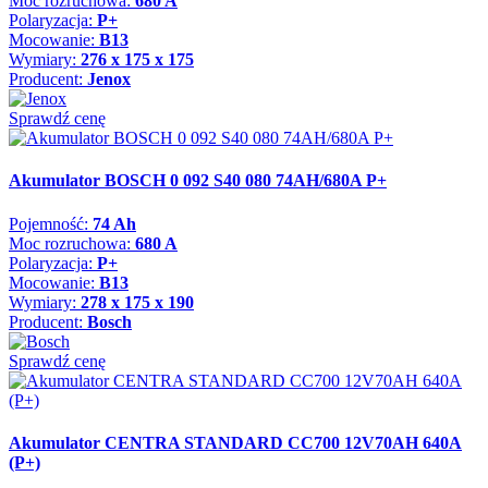
Moc rozruchowa:
680 A
Polaryzacja:
P+
Mocowanie:
B13
Wymiary:
276 x 175 x 175
Producent:
Jenox
Sprawdź cenę
Akumulator BOSCH 0 092 S40 080 74AH/680A P+
Pojemność:
74 Ah
Moc rozruchowa:
680 A
Polaryzacja:
P+
Mocowanie:
B13
Wymiary:
278 x 175 x 190
Producent:
Bosch
Sprawdź cenę
Akumulator CENTRA STANDARD CC700 12V70AH 640A
(P+)