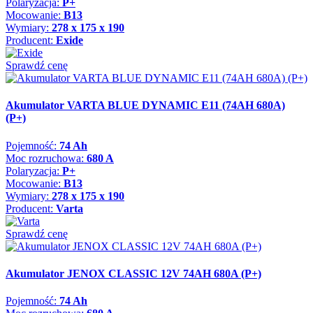
Polaryzacja:
P+
Mocowanie:
B13
Wymiary:
278 x 175 x 190
Producent:
Exide
Sprawdź cenę
Akumulator VARTA BLUE DYNAMIC E11 (74AH 680A)
(P+)
Pojemność:
74 Ah
Moc rozruchowa:
680 A
Polaryzacja:
P+
Mocowanie:
B13
Wymiary:
278 x 175 x 190
Producent:
Varta
Sprawdź cenę
Akumulator JENOX CLASSIC 12V 74AH 680A (P+)
Pojemność:
74 Ah