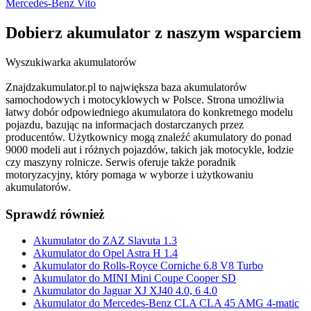
Mercedes-Benz Vito
Dobierz
akumulator
z naszym wsparciem
Wyszukiwarka akumulatorów
Znajdzakumulator.pl to największa baza akumulatorów
samochodowych i motocyklowych w Polsce. Strona umożliwia
łatwy dobór odpowiedniego akumulatora do konkretnego modelu
pojazdu, bazując na informacjach dostarczanych przez
producentów. Użytkownicy mogą znaleźć akumulatory do ponad
9000 modeli aut i różnych pojazdów, takich jak motocykle, łodzie
czy maszyny rolnicze. Serwis oferuje także poradnik
motoryzacyjny, który pomaga w wyborze i użytkowaniu
akumulatorów.
Sprawdź również
Akumulator do ZAZ Slavuta 1.3
Akumulator do Opel Astra H 1.4
Akumulator do Rolls-Royce Corniche 6.8 V8 Turbo
Akumulator do MINI Mini Coupe Cooper SD
Akumulator do Jaguar XJ XJ40 4.0, 6 4.0
Akumulator do Mercedes-Benz CLA CLA 45 AMG 4-matic