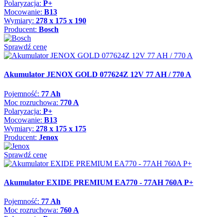
Polaryzacja:
P+
Mocowanie:
B13
Wymiary:
278 x 175 x 190
Producent:
Bosch
Sprawdź cenę
Akumulator JENOX GOLD 077624Z 12V 77 AH / 770 A
Pojemność:
77 Ah
Moc rozruchowa:
770 A
Polaryzacja:
P+
Mocowanie:
B13
Wymiary:
278 x 175 x 175
Producent:
Jenox
Sprawdź cenę
Akumulator EXIDE PREMIUM EA770 - 77AH 760A P+
Pojemność:
77 Ah
Moc rozruchowa:
760 A