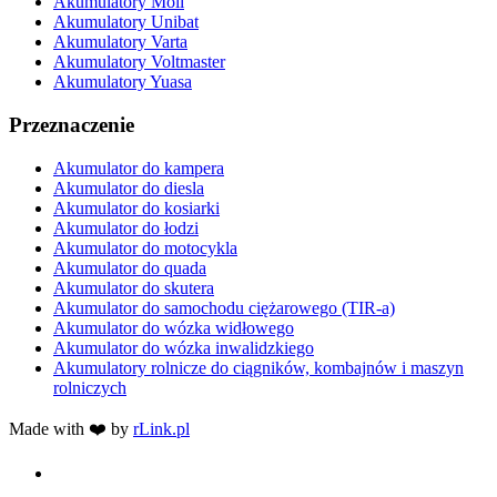
Akumulatory Moll
Akumulatory Unibat
Akumulatory Varta
Akumulatory Voltmaster
Akumulatory Yuasa
Przeznaczenie
Akumulator do kampera
Akumulator do diesla
Akumulator do kosiarki
Akumulator do łodzi
Akumulator do motocykla
Akumulator do quada
Akumulator do skutera
Akumulator do samochodu ciężarowego (TIR-a)
Akumulator do wózka widłowego
Akumulator do wózka inwalidzkiego
Akumulatory rolnicze do ciągników, kombajnów i maszyn
rolniczych
Made with ❤️ by
rLink.pl