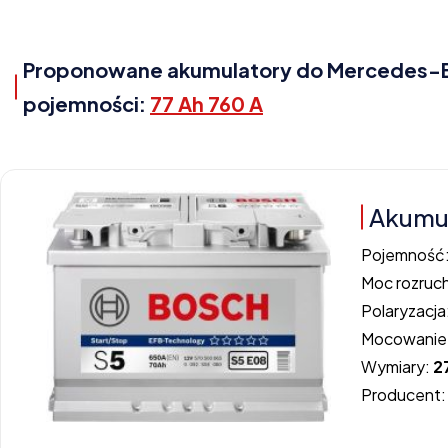
Proponowane akumulatory do Mercedes-Benz
pojemności:
77 Ah 760 A
Akumul
Pojemność
Moc rozruc
Polaryzacja
Mocowanie
Wymiary:
2
Producent