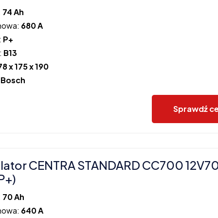
:
74 Ah
howa:
680 A
:
P+
:
B13
78 x 175 x 190
:
Bosch
Sprawdź c
lator CENTRA STANDARD CC700 12V7
P+)
:
70 Ah
howa:
640 A