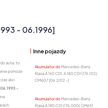
993 - 06.1996]
Inne pojazdy
 do auta, to
Akumulator do
Mercedes-Benz
ienie pomoże
Klasa A 160 CDI, A 180 CDI (176.012)
zas ale i
OM607 [06.2012 -]
[06.1993 -
ana
Akumulator do
Mercedes-Benz
arach.
Klasa A 180 CDI (176.000) OM651