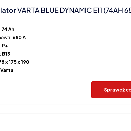
ator VARTA BLUE DYNAMIC E11 (74AH 6
:
74 Ah
howa:
680 A
:
P+
:
B13
78 x 175 x 190
:
Varta
Sprawdź c