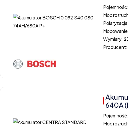
Pojemność
Moc rozruc
Polaryzacja
Mocowanie
Wymiary:
2
Producent
Akumu
640A (
Pojemność
Moc rozruc