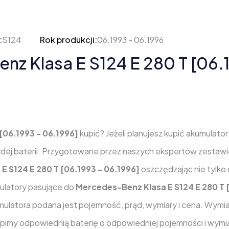
:
S124
Rok produkcji:
06.1993 - 06.1996
z Klasa E S124 E 280 T [06.1
[06.1993 - 06.1996]
kupić? Jeżeli planujesz kupić akumulator
żdej baterii. Przygotowane przez naszych ekspertów zestaw
 S124 E 280 T [06.1993 - 06.1996]
oszczędzając nie tylko c
mulatory pasujące do
Mercedes-Benz Klasa E S124 E 280 T 
mulatora podana jest pojemność, prąd, wymiary i cena. Wymi
kupimy odpowiednią baterię o odpowiedniej pojemności i wymi