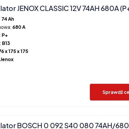
ator JENOX CLASSIC 12V 74AH 680A (P
:
74 Ah
howa:
680 A
:
P+
:
B13
76 x 175 x 175
:
Jenox
Sprawdź c
lator BOSCH 0 092 S40 080 74AH/680