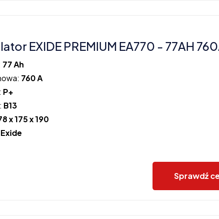
ator EXIDE PREMIUM EA770 - 77AH 760
:
77 Ah
howa:
760 A
:
P+
:
B13
78 x 175 x 190
:
Exide
Sprawdź c