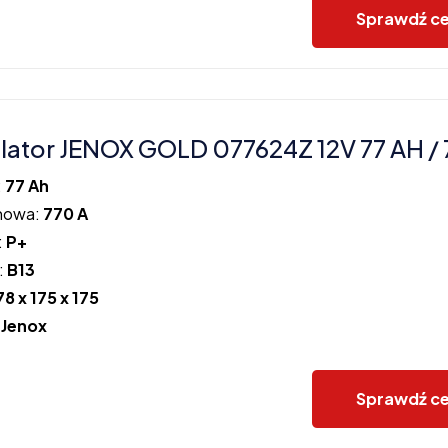
Sprawdź c
ator JENOX GOLD 077624Z 12V 77 AH / 
:
77 Ah
howa:
770 A
:
P+
:
B13
78 x 175 x 175
:
Jenox
Sprawdź c