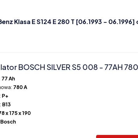
 Klasa E S124 E 280 T [06.1993 - 06.1996] 
ator BOSCH SILVER S5 008 - 77AH 780
:
77 Ah
howa:
780 A
:
P+
:
B13
78 x 175 x 190
:
Bosch