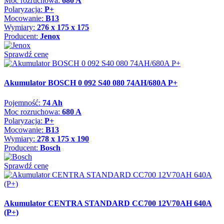
Moc rozruchowa:
680 A
Polaryzacja:
P+
Mocowanie:
B13
Wymiary:
276 x 175 x 175
Producent:
Jenox
Sprawdź cenę
Akumulator BOSCH 0 092 S40 080 74AH/680A P+
Pojemność:
74 Ah
Moc rozruchowa:
680 A
Polaryzacja:
P+
Mocowanie:
B13
Wymiary:
278 x 175 x 190
Producent:
Bosch
Sprawdź cenę
Akumulator CENTRA STANDARD CC700 12V70AH 640A
(P+)