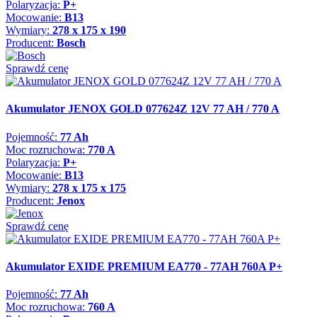
Polaryzacja:
P+
Mocowanie:
B13
Wymiary:
278 x 175 x 190
Producent:
Bosch
Sprawdź cenę
Akumulator JENOX GOLD 077624Z 12V 77 AH / 770 A
Pojemność:
77 Ah
Moc rozruchowa:
770 A
Polaryzacja:
P+
Mocowanie:
B13
Wymiary:
278 x 175 x 175
Producent:
Jenox
Sprawdź cenę
Akumulator EXIDE PREMIUM EA770 - 77AH 760A P+
Pojemność:
77 Ah
Moc rozruchowa:
760 A