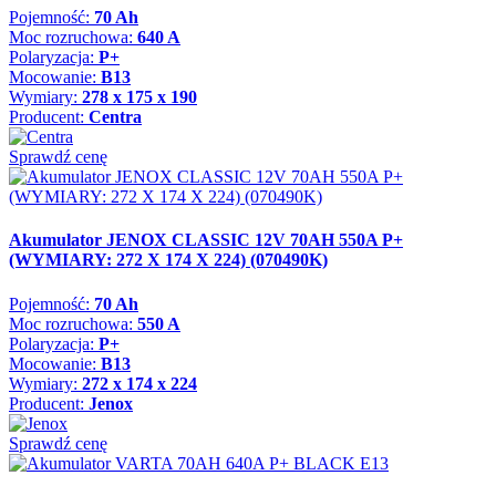
Pojemność:
70 Ah
Moc rozruchowa:
640 A
Polaryzacja:
P+
Mocowanie:
B13
Wymiary:
278 x 175 x 190
Producent:
Centra
Sprawdź cenę
Akumulator JENOX CLASSIC 12V 70AH 550A P+
(WYMIARY: 272 X 174 X 224) (070490K)
Pojemność:
70 Ah
Moc rozruchowa:
550 A
Polaryzacja:
P+
Mocowanie:
B13
Wymiary:
272 x 174 x 224
Producent:
Jenox
Sprawdź cenę