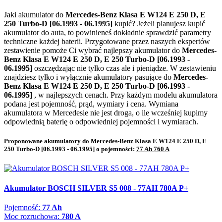
Jaki akumulator do
Mercedes-Benz Klasa E W124 E 250 D, E
250 Turbo-D [06.1993 - 06.1995]
kupić? Jeżeli planujesz kupić
akumulator do auta, to powinieneś dokładnie sprawdzić parametry
techniczne każdej baterii. Przygotowane przez naszych ekspertów
zestawienie pomoże Ci wybrać najlepszy akumulator do
Mercedes-
Benz Klasa E W124 E 250 D, E 250 Turbo-D [06.1993 -
06.1995]
oszczędzając nie tylko czas ale i pieniądze. W zestawieniu
znajdziesz tylko i wyłącznie akumulatory pasujące do
Mercedes-
Benz Klasa E W124 E 250 D, E 250 Turbo-D [06.1993 -
06.1995]
, w najlepszych cenach. Przy każdym modelu akumulatora
podana jest pojemność, prąd, wymiary i cena. Wymiana
akumulatora w Mercedesie nie jest droga, o ile wcześniej kupimy
odpowiednią baterię o odpowiedniej pojemności i wymiarach.
Proponowane akumulatory do Mercedes-Benz Klasa E W124 E 250 D, E
250 Turbo-D [06.1993 - 06.1995] o pojemności:
77 Ah 760 A
Akumulator BOSCH SILVER S5 008 - 77AH 780A P+
Pojemność:
77 Ah
Moc rozruchowa:
780 A