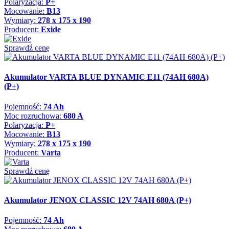
Polaryzacja:
P+
Mocowanie:
B13
Wymiary:
278 x 175 x 190
Producent:
Exide
Sprawdź cenę
Akumulator VARTA BLUE DYNAMIC E11 (74AH 680A)
(P+)
Pojemność:
74 Ah
Moc rozruchowa:
680 A
Polaryzacja:
P+
Mocowanie:
B13
Wymiary:
278 x 175 x 190
Producent:
Varta
Sprawdź cenę
Akumulator JENOX CLASSIC 12V 74AH 680A (P+)
Pojemność:
74 Ah