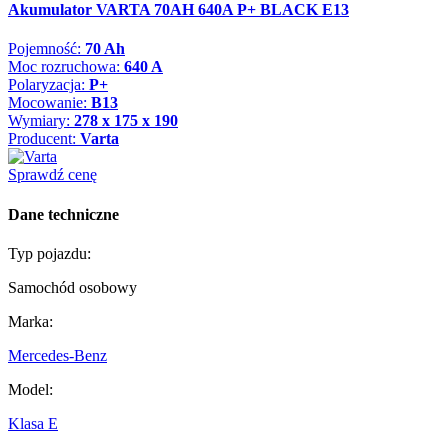
Akumulator VARTA 70AH 640A P+ BLACK E13
Pojemność:
70 Ah
Moc rozruchowa:
640 A
Polaryzacja:
P+
Mocowanie:
B13
Wymiary:
278 x 175 x 190
Producent:
Varta
Sprawdź cenę
Dane techniczne
Typ pojazdu:
Samochód osobowy
Marka:
Mercedes-Benz
Model:
Klasa E