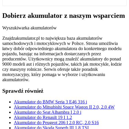
Dobierz
akumulator
z naszym wsparciem
Wyszukiwarka akumulatorów
Znajdzakumulator.pl to największa baza akumulatorów
samochodowych i motocyklowych w Polsce. Strona umożliwia
łatwy dobór odpowiedniego akumulatora do konkretnego modelu
pojazdu, bazując na informacjach dostarczanych przez
producentów. Użytkownicy mogą znaleźć akumulatory do ponad
9000 modeli aut i różnych pojazdów, takich jak motocykle, łodzie
czy maszyny rolnicze. Serwis oferuje także poradnik
motoryzacyjny, który pomaga w wyborze i użytkowaniu
akumulatorów.
Sprawdź również
Akumulator do BMW Seria 3 E46 316 i
Akumulator do Mitsubishi Space Wagon II 2.0, 2.0 4W
Akumulator do Seat Alhambra I 2.0 i
Akumulator do Renault 19 I 1.2
Akumulator do Peugeot 206 I 2.0 RC, 2.0 S16
Akumulator do Skoda Superb III 1.8 TSI