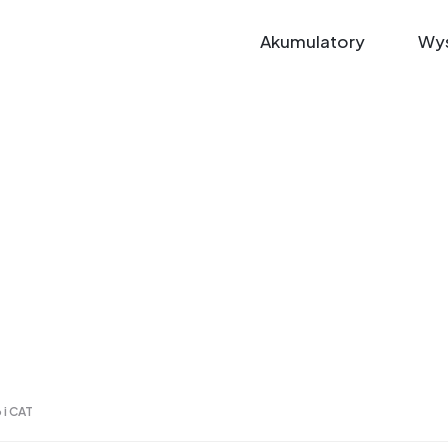
Akumulatory
Wys
 i CAT