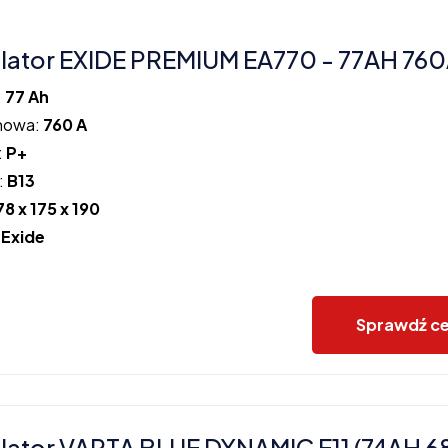
ator EXIDE PREMIUM EA770 - 77AH 760
:
77 Ah
howa:
760 A
:
P+
:
B13
78 x 175 x 190
:
Exide
Sprawdź c
ator VARTA BLUE DYNAMIC E11 (74AH 6