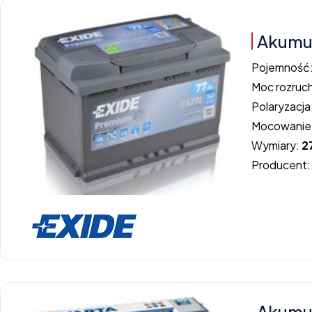
Akumul
Pojemność
Moc rozruc
Polaryzacja
Mocowanie
Wymiary:
2
Producent
Akumul