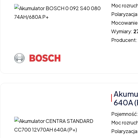
Moc rozruc
Polaryzacja
Mocowanie
Wymiary:
2
Producent
Akumu
640A (
Pojemność
Moc rozruc
Polaryzacja