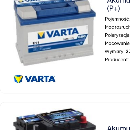
(P+)
Pojemność
Moc rozruc
Polaryzacja
Mocowanie
Wymiary:
2
Producent
Akumul