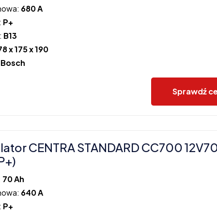
howa:
680 A
:
P+
:
B13
78 x 175 x 190
:
Bosch
Sprawdź c
lator CENTRA STANDARD CC700 12V7
P+)
:
70 Ah
howa:
640 A
:
P+