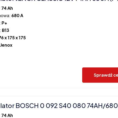
:
74 Ah
howa:
680 A
:
P+
:
B13
76 x 175 x 175
:
Jenox
Sprawdź c
lator BOSCH 0 092 S40 080 74AH/680
:
74 Ah