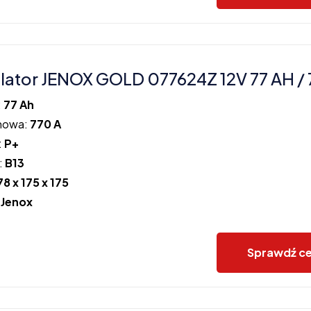
ator JENOX GOLD 077624Z 12V 77 AH / 
:
77 Ah
howa:
770 A
:
P+
:
B13
78 x 175 x 175
:
Jenox
Sprawdź c