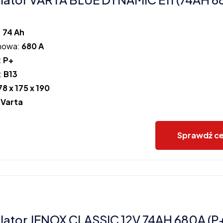
:
74 Ah
howa:
680 A
:
P+
:
B13
78 x 175 x 190
:
Varta
Sprawdź c
ator JENOX CLASSIC 12V 74AH 680A (P