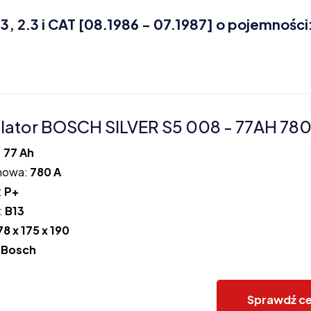
 2.3 i CAT [08.1986 - 07.1987] o pojemności
ator BOSCH SILVER S5 008 - 77AH 780
:
77 Ah
howa:
780 A
:
P+
:
B13
78 x 175 x 190
:
Bosch
Sprawdź c