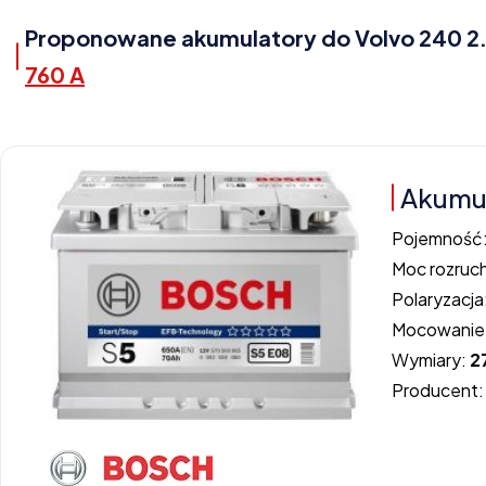
Proponowane akumulatory do Volvo 240 2.3,
760 A
Akumul
Pojemność
Moc rozruc
Polaryzacja
Mocowanie
Wymiary:
2
Producent