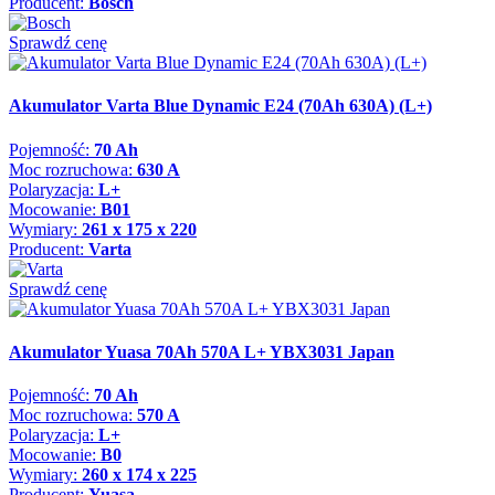
Producent:
Bosch
Sprawdź cenę
Akumulator Varta Blue Dynamic E24 (70Ah 630A) (L+)
Pojemność:
70 Ah
Moc rozruchowa:
630 A
Polaryzacja:
L+
Mocowanie:
B01
Wymiary:
261 x 175 x 220
Producent:
Varta
Sprawdź cenę
Akumulator Yuasa 70Ah 570A L+ YBX3031 Japan
Pojemność:
70 Ah
Moc rozruchowa:
570 A
Polaryzacja:
L+
Mocowanie:
B0
Wymiary:
260 x 174 x 225
Producent:
Yuasa