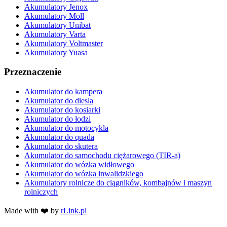
Akumulatory Jenox
Akumulatory Moll
Akumulatory Unibat
Akumulatory Varta
Akumulatory Voltmaster
Akumulatory Yuasa
Przeznaczenie
Akumulator do kampera
Akumulator do diesla
Akumulator do kosiarki
Akumulator do łodzi
Akumulator do motocykla
Akumulator do quada
Akumulator do skutera
Akumulator do samochodu ciężarowego (TIR-a)
Akumulator do wózka widłowego
Akumulator do wózka inwalidzkiego
Akumulatory rolnicze do ciągników, kombajnów i maszyn
rolniczych
Made with ❤️ by
rLink.pl