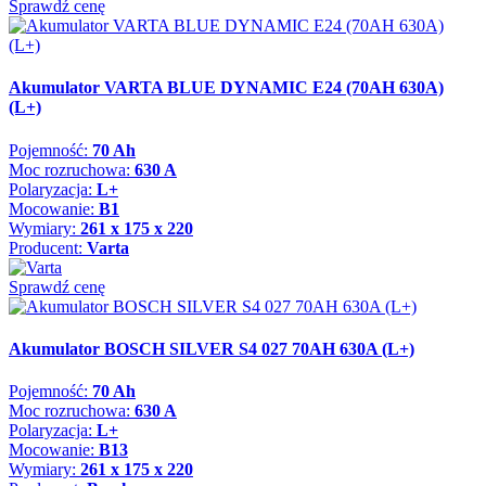
Sprawdź cenę
Akumulator VARTA BLUE DYNAMIC E24 (70AH 630A)
(L+)
Pojemność:
70 Ah
Moc rozruchowa:
630 A
Polaryzacja:
L+
Mocowanie:
B1
Wymiary:
261 x 175 x 220
Producent:
Varta
Sprawdź cenę
Akumulator BOSCH SILVER S4 027 70AH 630A (L+)
Pojemność:
70 Ah
Moc rozruchowa:
630 A
Polaryzacja:
L+
Mocowanie:
B13
Wymiary:
261 x 175 x 220