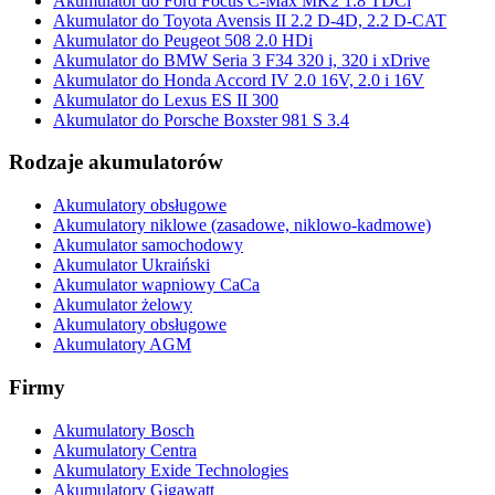
Akumulator do Ford Focus C-Max MK2 1.8 TDCi
Akumulator do Toyota Avensis II 2.2 D-4D, 2.2 D-CAT
Akumulator do Peugeot 508 2.0 HDi
Akumulator do BMW Seria 3 F34 320 i, 320 i xDrive
Akumulator do Honda Accord IV 2.0 16V, 2.0 i 16V
Akumulator do Lexus ES II 300
Akumulator do Porsche Boxster 981 S 3.4
Rodzaje akumulatorów
Akumulatory obsługowe
Akumulatory niklowe (zasadowe, niklowo-kadmowe)
Akumulator samochodowy
Akumulator Ukraiński
Akumulator wapniowy CaCa
Akumulator żelowy
Akumulatory obsługowe
Akumulatory AGM
Firmy
Akumulatory Bosch
Akumulatory Centra
Akumulatory Exide Technologies
Akumulatory Gigawatt