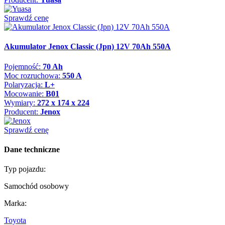
Sprawdź cenę
Akumulator Jenox Classic (Jpn) 12V 70Ah 550A
Pojemność:
70 Ah
Moc rozruchowa:
550 A
Polaryzacja:
L+
Mocowanie:
B01
Wymiary:
272 x 174 x 224
Producent:
Jenox
Sprawdź cenę
Dane techniczne
Typ pojazdu:
Samochód osobowy
Marka:
Toyota