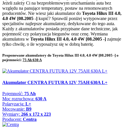
Jeżeli zależy Ci na bezproblemowym uruchamianiu auta bez
względu na panujące temperatury, postaw na renomowanych
producentów. Nie wiesz jaki akumulator do
Toyota Hilux III 4.0,
4.0 4W [08.2005 -]
kupić? Sprawdź poniżej wytypowane przez
specjalistów najlepsze akumulatory, dedykowane do tego auta.
Każdy z akumulatorów posiada przypisane dane techniczne, jak
pojemność czy polaryzacja biegunów oraz cenę. Wymiana
akumulatora w
Toyota Hilux III 4.0, 4.0 4W [08.2005 -]
zajmuje
tylko chwilę, o ile wyposażysz się w dobrą baterię.
Proponowane akumulatory do Toyota Hilux III 4.0, 4.0 4W [08.2005 -] o
pojemności:
75 Ah 630 A
Akumulator CENTRA FUTURA 12V 75AH 630A L+
Pojemność:
75 Ah
Moc rozruchowa:
630 A
Polaryzacja:
L+
Mocowanie:
B9
Wymiary:
266 x 172 x 223
Producent:
Centra