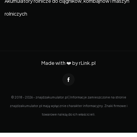
Akumulatory rolnicze do ciągników, kombajnów i maszyn
rolniczych
Made with ❤️ by
rLink.pl
© 2018 - 2026 - znajdzakumulator.pl | Informacje zamieszczone na stronie
znajdzakumulator.pl mają wyłącznie charakter informacyjny. Znaki firmowe i
towarowe należą do ich właścicieli.