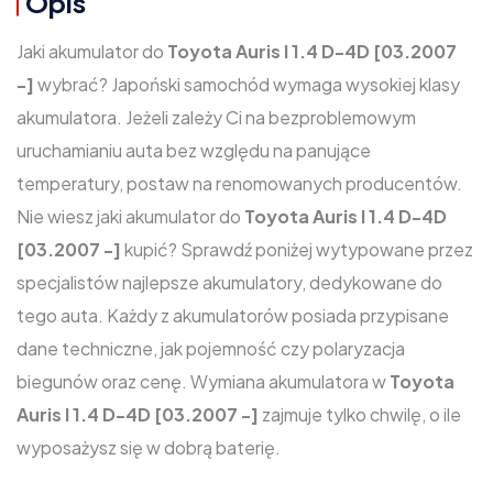
Opis
Jaki akumulator do
Toyota Auris I 1.4 D-4D [03.2007
-]
wybrać? Japoński samochód wymaga wysokiej klasy
akumulatora. Jeżeli zależy Ci na bezproblemowym
uruchamianiu auta bez względu na panujące
temperatury, postaw na renomowanych producentów.
Nie wiesz jaki akumulator do
Toyota Auris I 1.4 D-4D
[03.2007 -]
kupić? Sprawdź poniżej wytypowane przez
specjalistów najlepsze akumulatory, dedykowane do
tego auta. Każdy z akumulatorów posiada przypisane
dane techniczne, jak pojemność czy polaryzacja
biegunów oraz cenę. Wymiana akumulatora w
Toyota
Auris I 1.4 D-4D [03.2007 -]
zajmuje tylko chwilę, o ile
wyposażysz się w dobrą baterię.