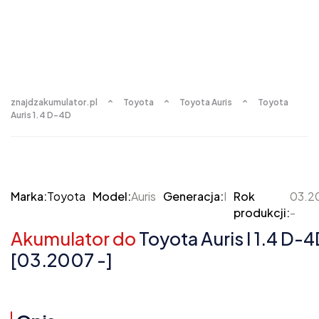
znajdzakumulator.pl
Toyota
Toyota Auris
Toyota
Auris 1.4 D-4D
Marka:
Toyota
Model:
Auris
Generacja:
I
Rok
03.2
produkcji:
-
Akumulator do
Toyota Auris I 1.4 D-
[03.2007 -]