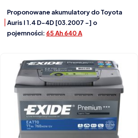
Proponowane akumulatory do Toyota
Auris I 1.4 D-4D [03.2007 -] o
pojemności:
65 Ah 640 A