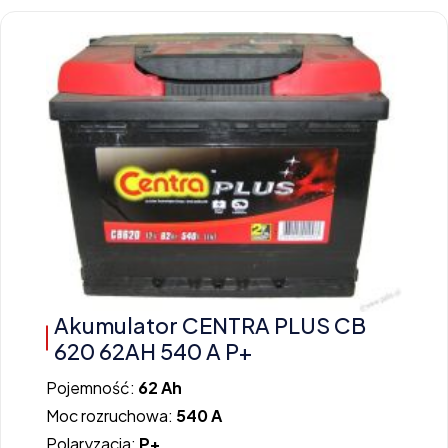
Akumulator CENTRA PLUS CB
620 62AH 540 A P+
Pojemność:
62 Ah
Moc rozruchowa:
540 A
Polaryzacja:
P+