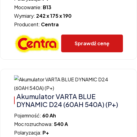
Mocowanie:
B13
Wymiary:
242 x 175 x 190
Producent:
Centra
Sprawdź cenę
Akumulator VARTA BLUE
DYNAMIC D24 (60AH 540A) (P+)
Pojemność:
60 Ah
Moc rozruchowa:
540 A
Polaryzacja:
P+