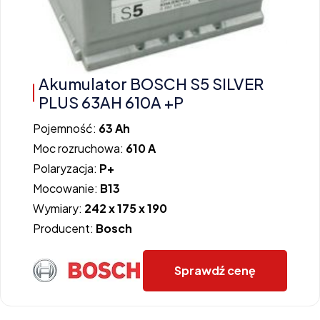
Akumulator BOSCH S5 SILVER
PLUS 63AH 610A +P
Pojemność:
63 Ah
Moc rozruchowa:
610 A
Polaryzacja:
P+
Mocowanie:
B13
Wymiary:
242 x 175 x 190
Producent:
Bosch
Sprawdź cenę