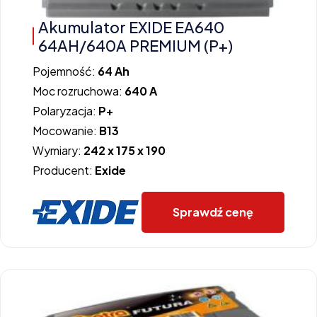
Akumulator EXIDE EA640
64AH/640A PREMIUM (P+)
Pojemność:
64 Ah
Moc rozruchowa:
640 A
Polaryzacja:
P+
Mocowanie:
B13
Wymiary:
242 x 175 x 190
Producent:
Exide
Sprawdź cenę