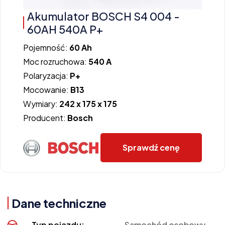
Akumulator BOSCH S4 004 -
60AH 540A P+
Pojemność:
60 Ah
Moc rozruchowa:
540 A
Polaryzacja:
P+
Mocowanie:
B13
Wymiary:
242 x 175 x 175
Producent:
Bosch
Sprawdź cenę
Dane techniczne
Typ pojazdu:
Samochód osobowy