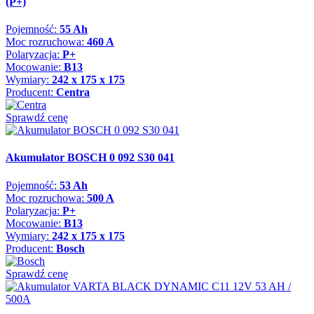
(P+)
Pojemność:
55 Ah
Moc rozruchowa:
460 A
Polaryzacja:
P+
Mocowanie:
B13
Wymiary:
242 x 175 x 175
Producent:
Centra
Sprawdź cenę
Akumulator BOSCH 0 092 S30 041
Pojemność:
53 Ah
Moc rozruchowa:
500 A
Polaryzacja:
P+
Mocowanie:
B13
Wymiary:
242 x 175 x 175
Producent:
Bosch
Sprawdź cenę