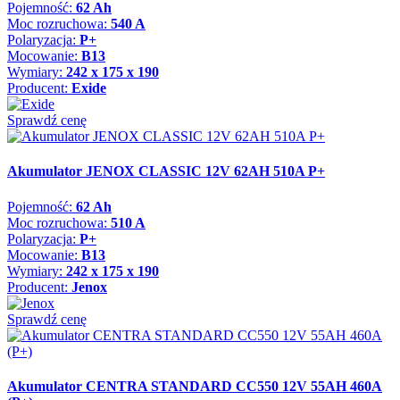
Pojemność:
62 Ah
Moc rozruchowa:
540 A
Polaryzacja:
P+
Mocowanie:
B13
Wymiary:
242 x 175 x 190
Producent:
Exide
Sprawdź cenę
Akumulator JENOX CLASSIC 12V 62AH 510A P+
Pojemność:
62 Ah
Moc rozruchowa:
510 A
Polaryzacja:
P+
Mocowanie:
B13
Wymiary:
242 x 175 x 190
Producent:
Jenox
Sprawdź cenę
Akumulator CENTRA STANDARD CC550 12V 55AH 460A