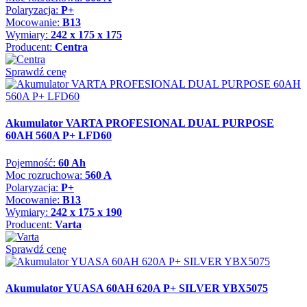
Polaryzacja:
P+
Mocowanie:
B13
Wymiary:
242 x 175 x 175
Producent:
Centra
Sprawdź cenę
Akumulator VARTA PROFESIONAL DUAL PURPOSE
60AH 560A P+ LFD60
Pojemność:
60 Ah
Moc rozruchowa:
560 A
Polaryzacja:
P+
Mocowanie:
B13
Wymiary:
242 x 175 x 190
Producent:
Varta
Sprawdź cenę
Akumulator YUASA 60AH 620A P+ SILVER YBX5075