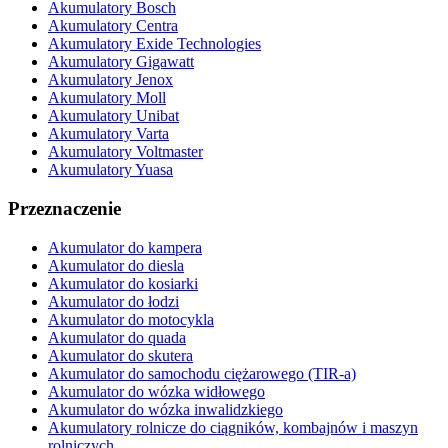
Akumulatory Bosch
Akumulatory Centra
Akumulatory Exide Technologies
Akumulatory Gigawatt
Akumulatory Jenox
Akumulatory Moll
Akumulatory Unibat
Akumulatory Varta
Akumulatory Voltmaster
Akumulatory Yuasa
Przeznaczenie
Akumulator do kampera
Akumulator do diesla
Akumulator do kosiarki
Akumulator do łodzi
Akumulator do motocykla
Akumulator do quada
Akumulator do skutera
Akumulator do samochodu ciężarowego (TIR-a)
Akumulator do wózka widłowego
Akumulator do wózka inwalidzkiego
Akumulatory rolnicze do ciągników, kombajnów i maszyn
rolniczych