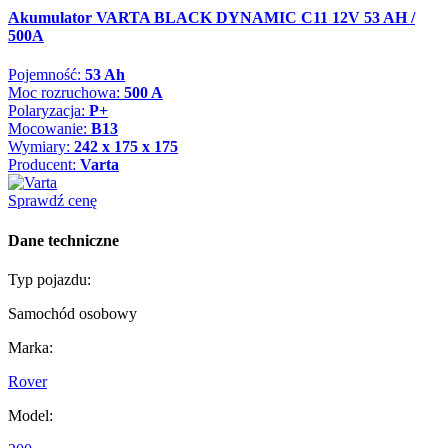
Akumulator VARTA BLACK DYNAMIC C11 12V 53 AH /
500A
Pojemność:
53 Ah
Moc rozruchowa:
500 A
Polaryzacja:
P+
Mocowanie:
B13
Wymiary:
242 x 175 x 175
Producent:
Varta
Sprawdź cenę
Dane techniczne
Typ pojazdu:
Samochód osobowy
Marka:
Rover
Model: