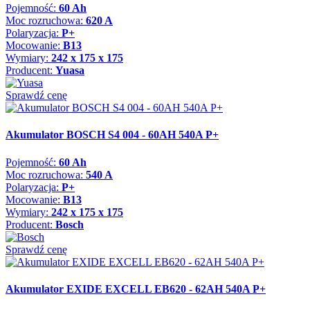
Pojemność:
60 Ah
Moc rozruchowa:
620 A
Polaryzacja:
P+
Mocowanie:
B13
Wymiary:
242 x 175 x 175
Producent:
Yuasa
Sprawdź cenę
Akumulator BOSCH S4 004 - 60AH 540A P+
Pojemność:
60 Ah
Moc rozruchowa:
540 A
Polaryzacja:
P+
Mocowanie:
B13
Wymiary:
242 x 175 x 175
Producent:
Bosch
Sprawdź cenę
Akumulator EXIDE EXCELL EB620 - 62AH 540A P+