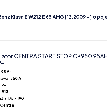
z Klasa E W212 E 63 AMG [12.2009 -] o poj
lator CENTRA START STOP CK950 95A
P+
:
95 Ah
howa:
850 A
:
P+
:
B13
53 x 175 x 190
:
Centra