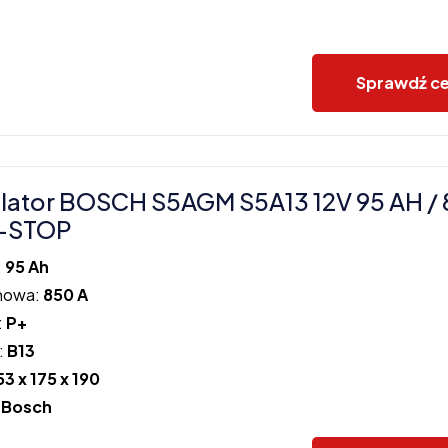
Sprawdź c
ator BOSCH S5AGM S5A13 12V 95 AH / 
-STOP
:
95 Ah
howa:
850 A
:
P+
:
B13
53 x 175 x 190
:
Bosch