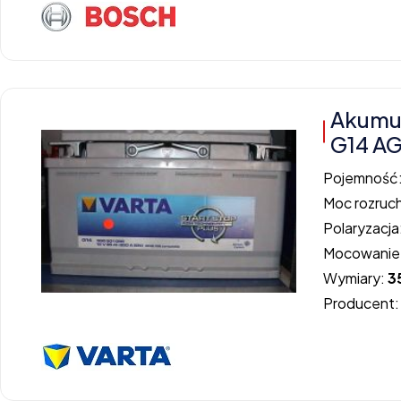
Akumu
G14 A
Pojemność
Moc rozruc
Polaryzacja
Mocowanie
Wymiary:
3
Producent