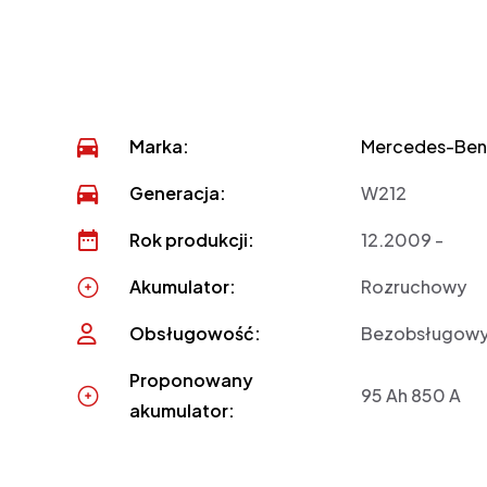
Marka:
Mercedes-Ben
Generacja:
W212
Rok produkcji:
12.2009 -
Akumulator:
Rozruchowy
Obsługowość:
Bezobsługow
Proponowany
95 Ah 850 A
akumulator: