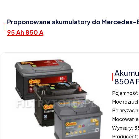
Proponowane akumulatory do Mercedes-Ben
95 Ah 850 A
Akumu
850A 
Pojemność
Moc rozruc
Polaryzacja
Mocowanie
Wymiary:
3
Producent