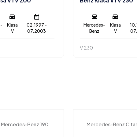
sa V I V 200
Benz Klasa V I V 230
-
Klasa
02.1997 -
Mercedes-
Klasa
10.
V
07.2003
Benz
V
07
V 230
Mercedes-Benz 190
Mercedes-Benz Cita