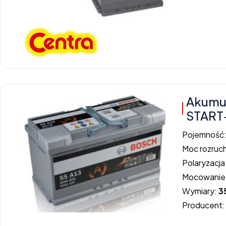
Akumul
START
Pojemność
Moc rozruc
Polaryzacja
Mocowanie
Wymiary:
3
Producent