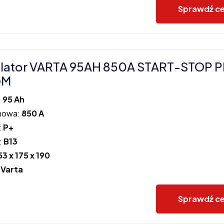
Sprawdź c
lator VARTA 95AH 850A START-STOP 
GM
:
95 Ah
howa:
850 A
:
P+
:
B13
53 x 175 x 190
:
Varta
Sprawdź c