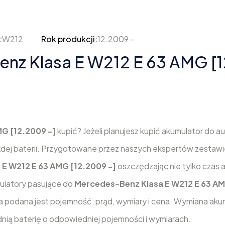
:
W212
Rok produkcji:
12.2009 -
z Klasa E W212 E 63 AMG [1
MG [12.2009 -]
kupić? Jeżeli planujesz kupić akumulator do au
żdej baterii. Przygotowane przez naszych ekspertów zestaw
E W212 E 63 AMG [12.2009 -]
oszczędzając nie tylko czas al
mulatory pasujące do
Mercedes-Benz Klasa E W212 E 63 AM
a podana jest pojemność, prąd, wymiary i cena. Wymiana aku
dnią baterię o odpowiedniej pojemności i wymiarach.