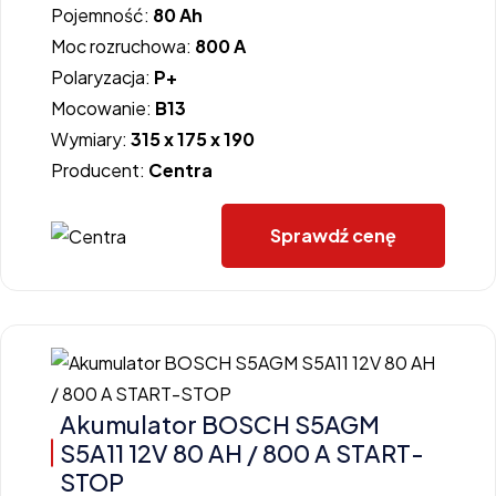
Pojemność:
80 Ah
Moc rozruchowa:
800 A
Polaryzacja:
P+
Mocowanie:
B13
Wymiary:
315 x 175 x 190
Producent:
Centra
Sprawdź cenę
Akumulator BOSCH S5AGM
S5A11 12V 80 AH / 800 A START-
STOP