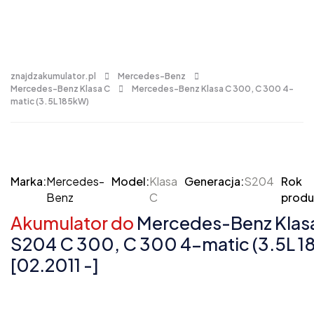
znajdzakumulator.pl
Mercedes-Benz
Mercedes-Benz Klasa C
Mercedes-Benz Klasa C 300, C 300 4-
matic (3.5L 185kW)
Marka:
Mercedes-
Model:
Klasa
Generacja:
S204
Rok
Benz
C
produ
Akumulator do
Mercedes-Benz Klas
S204 C 300, C 300 4-matic (3.5L 1
[02.2011 -]