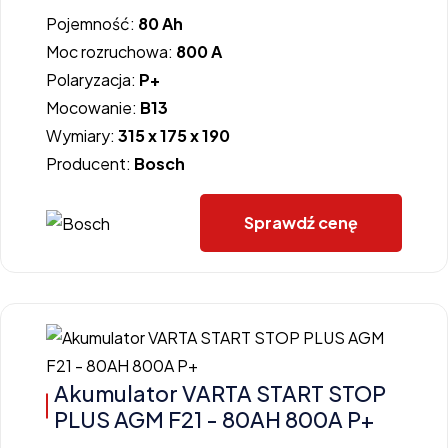
Pojemność:
80 Ah
Moc rozruchowa:
800 A
Polaryzacja:
P+
Mocowanie:
B13
Wymiary:
315 x 175 x 190
Producent:
Bosch
Sprawdź cenę
Akumulator VARTA START STOP
PLUS AGM F21 - 80AH 800A P+